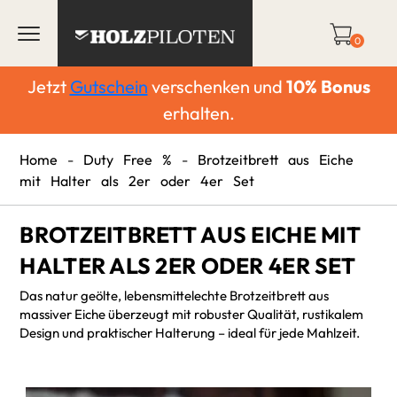
0
Jetzt
Gutschein
verschenken und
10%
Bonus
erhalten.
Home
-
Duty Free %
-
Brotzeitbrett aus Eiche
mit Halter als 2er oder 4er Set
BROTZEITBRETT AUS EICHE MIT
HALTER ALS 2ER ODER 4ER SET
Das natur geölte, lebensmittelechte Brotzeitbrett aus
massiver Eiche überzeugt mit robuster Qualität, rustikalem
Design und praktischer Halterung – ideal für jede Mahlzeit.