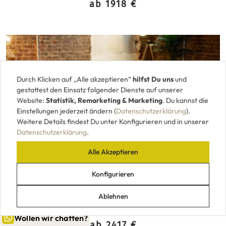
ab 1918 €
Durch Klicken auf „Alle akzeptieren“
hilfst Du uns
und
gestattest den Einsatz folgender Dienste auf unserer
Website:
Statistik, Remarketing & Marketing
. Du kannst die
Einstellungen jederzeit ändern (
Datenschutzerklärung
).
Weitere Details findest Du unter Konfigurieren und in unserer
Datenschutzerklärung
.
Alle Akzeptieren
Konfigurieren
Ablehnen
Demontierbares Tischuntergestell Stahl
selbsttragend nach Maß KLM3631
Wollen wir chatten?
ab 2417 €