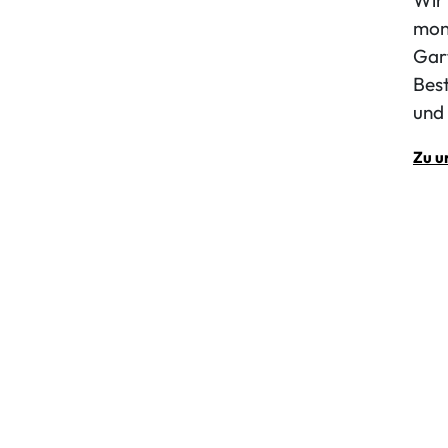
mon
Gar
Best
und 
Zu u