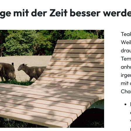
e mit der Zeit besser werd
Teak
Weil
dra
Tem
anh
irge
mit 
Cha