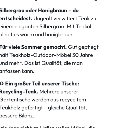
Silbergrau oder Honigbraun – du
entscheidest.
Ungeölt verwittert Teak zu
einem eleganten Silbergrau. Mit Teaköl
bleibt es warm und honigbraun.
Für viele Sommer gemacht.
Gut gepflegt
hält Teakholz-Outdoor-Möbel 30 Jahre
und mehr. Das ist Qualität, die man
anfassen kann.
♻
Ein großer Teil unserer Tische:
Recycling-Teak.
Mehrere unserer
Gartentische werden aus recyceltem
Teakholz gefertigt – gleiche Qualität,
bessere Bilanz.
glauben nicht an Hallen voller Möbel, die