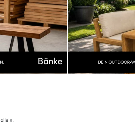
Bänke
N.
DEIN OUTDOOR-WO
allein.