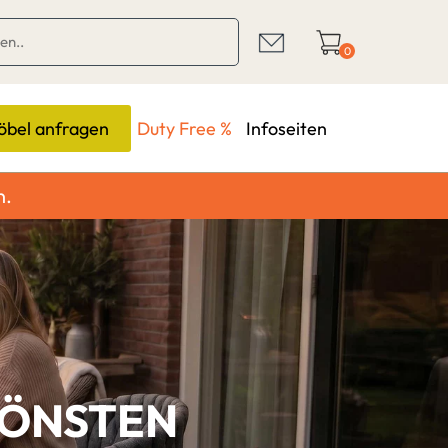
0
bel anfragen
Duty Free %
Infoseiten
n.
HÖNSTEN