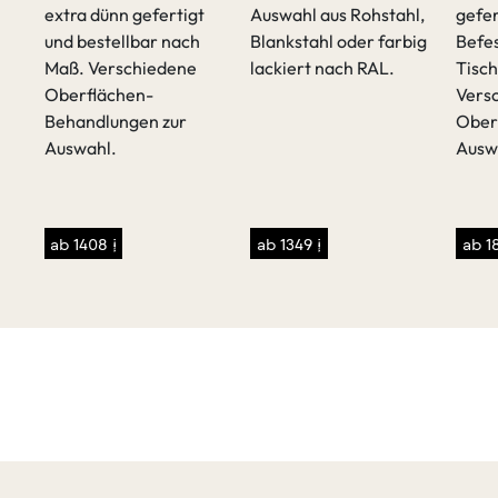
extra dünn gefertigt
Auswahl aus Rohstahl,
gefer
t
und bestellbar nach
Blankstahl oder farbig
Befes
Maß. Verschiedene
lackiert nach RAL.
Tisch
Oberflächen-
Vers
Behandlungen zur
Ober
Auswahl.
Ausw
sen
/p>
ab 1408 €
ab 1349 €
ab 1