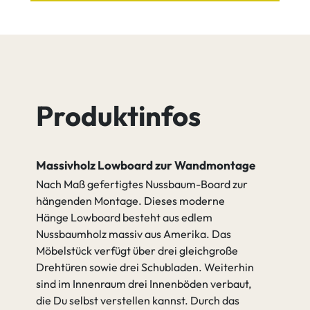
Nussbaum
Nussbaum
Cognac
Java
Produktinfos
Nussbaum
Nussbaum
Quartz
Tequila
Massivholz Lowboard zur Wandmontage
Nach Maß gefertigtes Nussbaum-Board zur
hängenden Montage. Dieses moderne
Hänge Lowboard besteht aus edlem
Nussbaum
Nussbaum
Umber
weiß
Nussbaumholz massiv aus Amerika. Das
Möbelstück verfügt über drei gleichgroße
Drehtüren sowie drei Schubladen. Weiterhin
sind im Innenraum drei Innenböden verbaut,
gehen zu Griffauswahl
die Du selbst verstellen kannst. Durch das