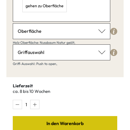
gehen zu Oberfläche
Breite: 120,
Höhe: 50,
Tiefe: 40,
Oberfläche
Holz Oberfläche
Holz Oberfläche: Nussbaum Natur geölt,
Nussbaum Natur geölt
Griffauswahl
Griff-Auswahl
Griff-Auswahl: Push to open,
Push to open
Nussbaum
Nussbaum
klar matt
Lieferzeit
Natur geölt
lackiert
ca. 8 bis 10 Wochen
Griff G1
Griff G2
Push to open
Nussbaum
Nussbaum
In den Warenkorb
Amara
Antik
Griff G4
Griff G5
Griff G6