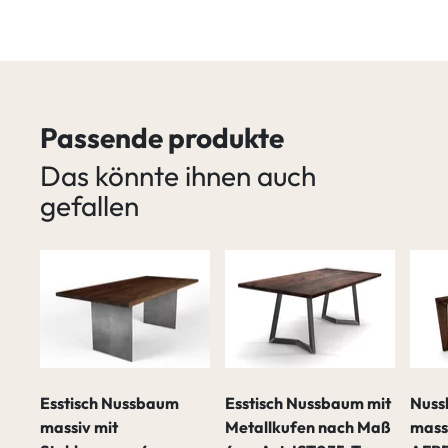
Passende produkte
Das könnte ihnen auch
gefallen
v
Esstisch Nussbaum
Esstisch Nussbaum mit
Nuss
ß
massiv mit
Metallkufen nach Maß
mass