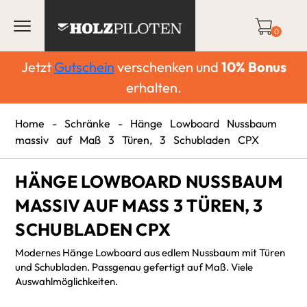
0
Jetzt
Gutschein
verschenken und
10%
Bonus
erhalten.
Home
-
Schränke
-
Hänge Lowboard Nussbaum
massiv auf Maß 3 Türen, 3 Schubladen CPX
HÄNGE LOWBOARD NUSSBAUM
MASSIV AUF MASS 3 TÜREN, 3 S
CHUBLADEN CPX
Modernes Hänge Lowboard aus edlem Nussbaum mit Türen
und Schubladen. Passgenau gefertigt auf Maß. Viele
Auswahlmöglichkeiten.