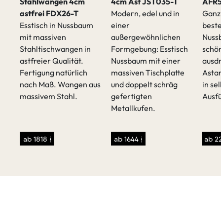
Stahlwangen 4cm
4cm Ast JST035-T
AFR5
astfrei FDX26-T
Modern, edel und in
Ganz
rken
Esstisch in Nussbaum
einer
beste
t,
mit massiven
außergewöhnlichen
Nuss
Stahltischwangen in
Formgebung: Esstisch
schö
astfreier Qualität.
Nussbaum mit einer
ausd
Fertigung natürlich
massiven Tischplatte
Astan
nach Maß. Wangen aus
und doppelt schräg
in se
massivem Stahl.
gefertigten
Ausf
Metallkufen.
ab 1818 €
ab 1644 €
ab 2