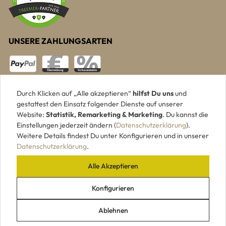
UNSERE ZAHLUNGSARTEN
Durch Klicken auf „Alle akzeptieren“
hilfst Du uns
und
gestattest den Einsatz folgender Dienste auf unserer
Website:
Statistik, Remarketing & Marketing
. Du kannst die
Einstellungen jederzeit ändern (
Datenschutzerklärung
).
Weitere Details findest Du unter Konfigurieren und in unserer
Datenschutzerklärung
.
Alle Akzeptieren
|
|
|
|
Impressum
AGB
Datenschutz
Widerrufsrecht
VERTRAG WIDERRUFEN
Konfigurieren
Ablehnen
© 2026 Holzpiloten.de