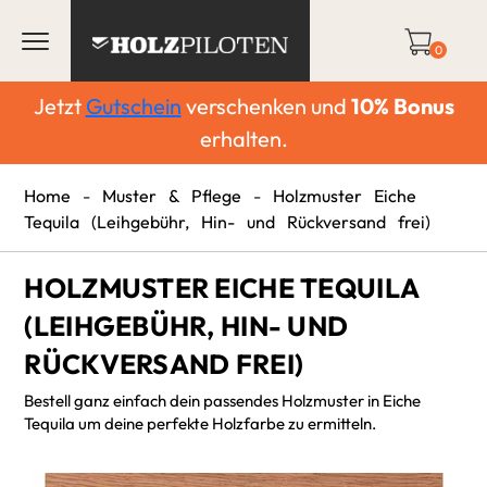
0
Jetzt
Gutschein
verschenken und
10%
Bonus
erhalten.
Home
-
Muster & Pflege
-
Holzmuster Eiche
Tequila (Leihgebühr, Hin- und Rückversand frei)
HOLZMUSTER EICHE TEQUILA
(LEIHGEBÜHR, HIN- UND
RÜCKVERSAND FREI)
Bestell ganz einfach dein passendes Holzmuster in Eiche
Tequila um deine perfekte Holzfarbe zu ermitteln.