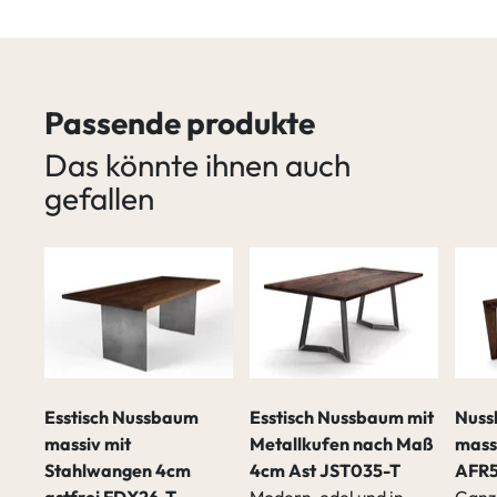
Passende produkte
Das könnte ihnen auch
gefallen
v
Esstisch Nussbaum
Esstisch Nussbaum mit
Nuss
ß
massiv mit
Metallkufen nach Maß
mass
Stahlwangen 4cm
4cm Ast JST035-T
AFR5