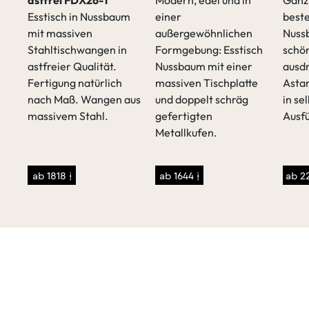
astfrei FDX26-T
Modern, edel und in
Ganz
rken
Esstisch in Nussbaum
einer
beste
t,
mit massiven
außergewöhnlichen
Nuss
Stahltischwangen in
Formgebung: Esstisch
schö
astfreier Qualität.
Nussbaum mit einer
ausd
Fertigung natürlich
massiven Tischplatte
Astan
nach Maß. Wangen aus
und doppelt schräg
in se
massivem Stahl.
gefertigten
Ausf
Metallkufen.
ab 1818 €
ab 1644 €
ab 2