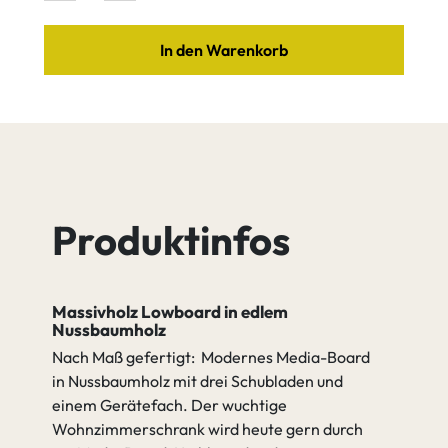
In den Warenkorb
Möbelfuß B
gehen zu Möbelfüße
Möbelfuß D
Nussbaum
Nussbaum
Cognac
Java
Nussbaum
Nussbaum
Quartz
Tequila
Produktinfos
Massivholz Lowboard in edlem
Nussbaum
Nussbaum
Nussbaumholz
Umber
weiß
Nach Maß gefertigt: Modernes Media-Board
in Nussbaumholz mit drei Schubladen und
einem Gerätefach. Der wuchtige
gehen zu Griffauswahl
Wohnzimmerschrank wird heute gern durch