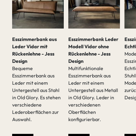
Esszimmerbank aus
Esszimmerbank Leder
Essz
Leder Vidar mit
Modell Vidar ohne
Echt
Rückenlehne - Jess
Rückenlehne - Jess
Mode
Design
Design
Essz
Bequeme
Multifunktionale
Echtl
Esszimmerbank aus
Esszimmerbank aus
Stuhl
t
Leder mit einem
Leder mit einem
Mode
Untergestell aus Stahl
Untergestell aus Metall
zurü
in Old Glory. Es stehen
in Old Glory. Leder in
Desig
verschiedene
verschiedenen
Lederoberflächen zur
Oberflächen
sen
Auswahl.
konfigurierbar.
/p>