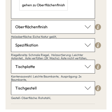
gehen zu Oberflächenfinish
Länge: 40,
Breite: 20,
Höhe: 30,
Oberflächenfinish
Holzoberfläche
Holzoberfläche: Eiche Natur geölt,
Eiche Natur geölt
Spezifikation
Riegelbreite
Riegelbreite: Schmale Riegel,
Holzsortierung: Leichter
Astanteil,
Äste verfüllen (2K Wachs): Äste nicht verfüllen,
Schmale Riegel
Tischplatte
Eiche Natur
Eiche klar
geölt
matt lackiert
Kantenauswahl
Kantenauswahl: Leichte Baumkante,
Ausprägung: 2x
Baumkante,
Leichte Baumkante
Schmale
Tischgestell
Breite Riegel
Riegel
Gestell-Oberfläche
Gestell-Oberfläche: Rohstahl,
Eiche Weiß
Eiche Umber
Rohstahl
Leichte
Starke