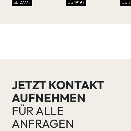
ab 2777 €
ab 1919 €
ab 3
JETZT KONTAKT
AUFNEHMEN
FÜR ALLE
ANFRAGEN