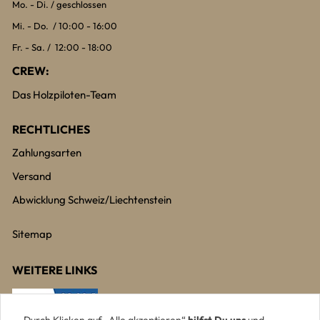
Mo. - Di. / geschlossen
Mi. - Do. / 10:00 - 16:00
Fr. - Sa. / 12:00 - 18:00
CREW:
Das Holzpiloten-Team
RECHTLICHES
Zahlungsarten
Versand
Abwicklung Schweiz/Liechtenstein
Sitemap
WEITERE LINKS
Durch Klicken auf „Alle akzeptieren“
hilfst Du uns
und