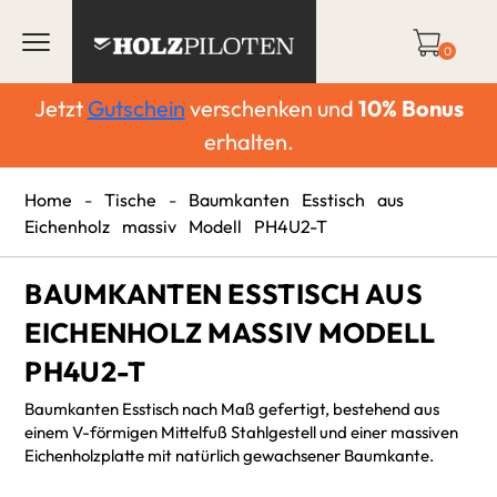
0
Jetzt
Gutschein
verschenken und
10%
Bonus
erhalten.
Home
-
Tische
-
Baumkanten Esstisch aus
Eichenholz massiv Modell PH4U2-T
BAUMKANTEN ESSTISCH AUS
EICHENHOLZ MASSIV MODELL
PH4U2-T
Baumkanten Esstisch nach Maß gefertigt, bestehend aus
einem V-förmigen Mittelfuß Stahlgestell und einer massiven
Eichenholzplatte mit natürlich gewachsener Baumkante.