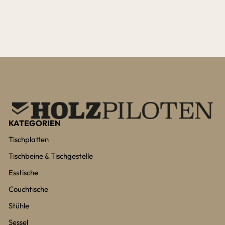
KATEGORIEN
Tischplatten
Tischbeine & Tischgestelle
Esstische
Couchtische
Stühle
Sessel