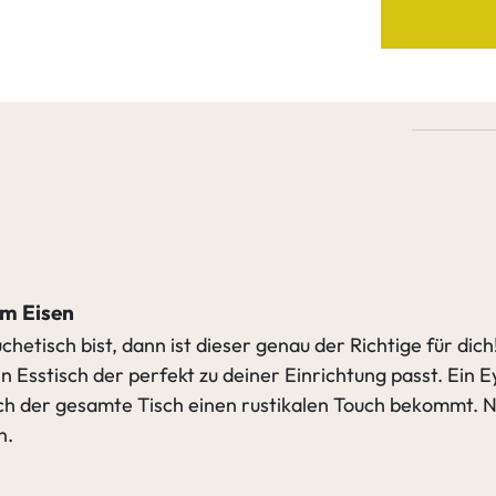
Pulv
besc
nach
Leich
Buch
Äste 
Nicht 
em Eisen
Nich
verfü
etisch bist, dann ist dieser genau der Richtige für dich
en Esstisch der perfekt zu deiner Einrichtung passt. Ein 
rch der gesamte Tisch einen rustikalen Touch bekommt. N
n.