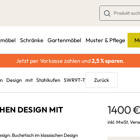
zmöbel
Schränke
Gartenmöbel
Muster & Pflege
Mö
Jetzt per Vorkasse zahlen und
2,5 % sparen
.
E
ALLE
en Design mit Stahlkufen SWR9T-T
Zurück
Ansteckplatten
SCHREIBTISCHE
ahmen
Abwicklung
Schreibtische-
1400 
HEN DESIGN MIT
Schweiz/Liechtenstein
Bürotische
ren
inkl. MwSt. Ver
Zahlungsarten
schplatte
sign: Buchetisch im klassischen Design
Versand