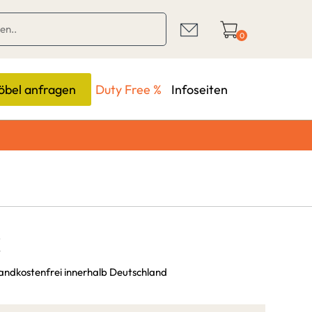
0
bel anfragen
Duty Free %
Infoseiten
€
sandkostenfrei innerhalb Deutschland