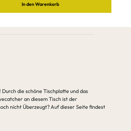
In den Warenkorb
er
Edelstahl
hichtet
 RAL
ter Ast
Starker Ast
e Amara
verfüllen (2K Wachs)
gehen zu Spezifikation
verfüllen
t
Äste verfüllen
llen
(2K Wachs)
! Durch die schöne Tischplatte und das
Eyecatcher an diesem Tisch ist der
och nicht Überzeugt? Auf dieser Seite findest
gehen zu Tischgestell