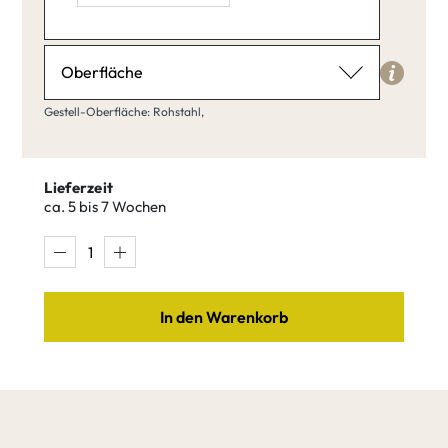
Gestell-Breite: 40,
Gestell-Höhe: 30,
Tischbein-Profil: ,
Oberfläche
Gestell-Oberfläche
Gestell-Oberfläche: Rohstahl,
Rohstahl
Lieferzeit
ca. 5 bis 7 Wochen
Rohstahl
Blankstahl
In den Warenkorb
Pulver
Edelstahl
beschichtet
nach RAL