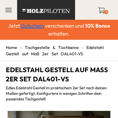
0
Jetzt
Gutschein
verschenken und
10%
Bonus
erhalten.
Home
-
Tischgestelle & Tischbeine
-
Edelstahl
Gestell auf Maß 2er Set DAL401-VS
EDELSTAHL GESTELL AUF MASS 2
ER SET DAL401-VS
Edles Edelstahl Gestell im praktischem 2er Set nach deinen
Maßen gefertigt. Konfiguriere in wenigen Schritten dein
passendes Tischgestell!