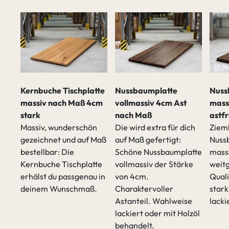
Kernbuche Tischplatte
Nussbaumplatte
Nuss
massiv nach Maß 4cm
vollmassiv 4cm Ast
mass
stark
nach Maß
astfr
Massiv, wunderschön
Die wird extra für dich
Zieml
gezeichnet und auf Maß
auf Maß gefertigt:
Nuss
bestellbar: Die
Schöne Nussbaumplatte
mass
Kernbuche Tischplatte
vollmassiv der Stärke
weitg
erhälst du passgenau in
von 4cm.
Quali
deinem Wunschmaß.
Charaktervoller
stark
Astanteil. Wahlweise
lacki
lackiert oder mit Holzöl
behandelt.