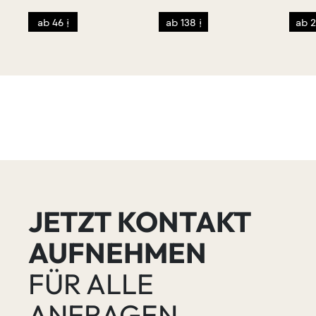
ab 46 €
ab 138 €
ab 2
JETZT KONTAKT
AUFNEHMEN
FÜR ALLE
ANFRAGEN