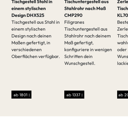
Tischgestell Stahl in
Tischuntergestell aus
Zerl
einem stylischen
Stahlrohr nach Maß
Tisch
Design DHX525
CMP290
KL7
Tischgestell aus Stahl in
Filigranes
Beste
einem stylischen
Tischuntergestell aus
Zerl
Design nach deinen
Stahlrohr nach deinem
Tisch
t
Maßen gefertigt, in
Maß gefertigt,
wahlw
verschiedenen
konfiguriere in wenigen
oder 
Oberflächen verfügbar.
Schritten dein
Wuns
Wunschgestell.
lacki
sen
/p>
ab 1801 €
ab 1337 €
ab 2