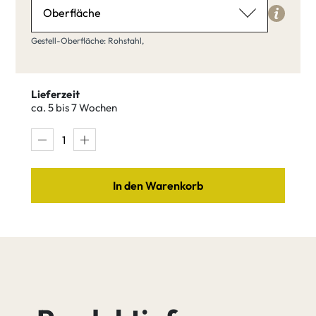
Oberfläche
Gestell-Oberfläche
Gestell-Oberfläche: Rohstahl,
Rohstahl
Lieferzeit
ca. 5 bis 7 Wochen
Rohstahl
Blankstahl
Ral lackiert
In den Warenkorb
Pulver
Edelstahl
beschichtet
nach RAL