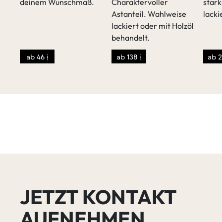
deinem Wunschmaß.
Charaktervoller
stark
Astanteil. Wahlweise
lacki
lackiert oder mit Holzöl
behandelt.
ab 46 €
ab 138 €
ab 2
JETZT KONTAKT
AUFNEHMEN