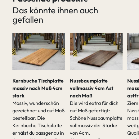
Das könnte ihnen auch
gefallen
Kernbuche Tischplatte
Nussbaumplatte
Nuss
massiv nach Maß 4cm
vollmassiv 4cm Ast
mass
stark
nach Maß
astfr
Massiv, wunderschön
Die wird extra für dich
Zieml
gezeichnet und auf Maß
auf Maß gefertigt:
Nuss
bestellbar: Die
Schöne Nussbaumplatte
mass
Kernbuche Tischplatte
vollmassiv der Stärke
weitg
erhälst du passgenau in
von 4cm.
Quali