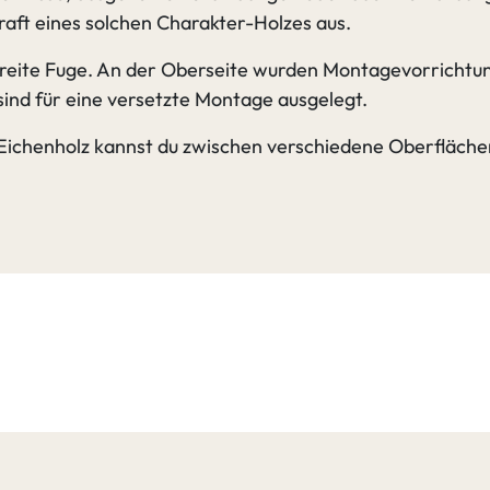
aft eines solchen Charakter-Holzes aus.
 breite Fuge. An der Oberseite wurden Montagevorrichtun
ind für eine versetzte Montage ausgelegt.
im Eichenholz kannst du zwischen verschiedene Oberfläc