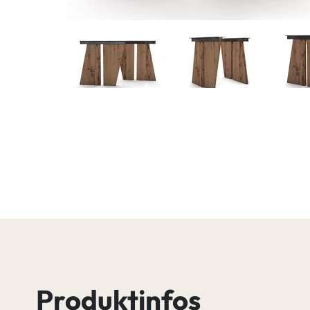
Produktinfos