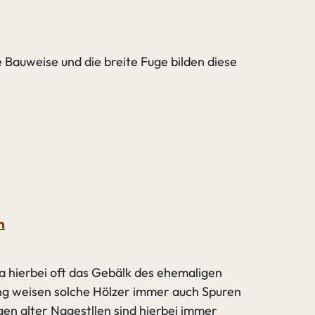
e Amara
 Bauweise und die breite Fuge bilden diese
n
 hierbei oft das Gebälk des ehemaligen
ng weisen solche Hölzer immer auch Spuren
en alter Nagestllen sind hierbei immer