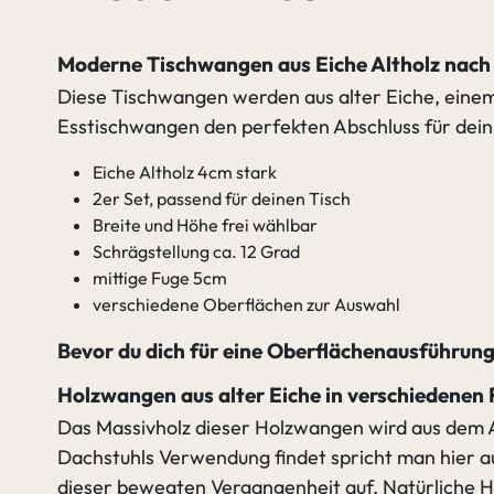
Moderne Tischwangen aus Eiche Altholz nac
Diese Tischwangen werden aus alter Eiche, einem 
Esstischwangen den perfekten Abschluss für dein 
Eiche Altholz 4cm stark
2er Set, passend für deinen Tisch
Breite und Höhe frei wählbar
Schrägstellung ca. 12 Grad
mittige Fuge 5cm
verschiedene Oberflächen zur Auswahl
Bevor du dich für eine Oberflächenausführung 
Holzwangen aus alter Eiche in verschiedenen
Das Massivholz dieser Holzwangen wird aus dem A
Dachstuhls Verwendung findet spricht man hier a
dieser bewegten Vergangenheit auf. Natürliche Ho