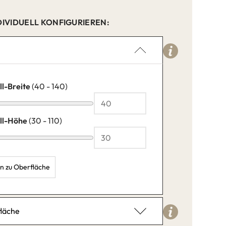
DIVIDUELL KONFIGURIEREN:
st 4cm
fuß UAL47
Stoff drehbar 20B-ST
ssiv nach Maß
 Teak BAW816
en?
ll-Breite
(40 - 140)
nter abflug@holzpiloten.de
ll-Höhe
(30 - 110)
gehen zu Oberfläche
: 40,
Gestell-Höhe: 30,
läche