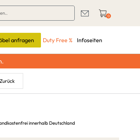
0
bel anfragen
Duty Free %
Infoseiten
n.
Zurück
sandkostenfrei innerhalb Deutschland