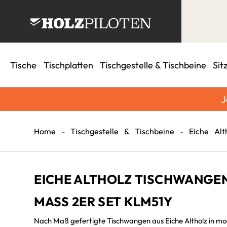
Tische
Tischplatten
Tischgestelle & Tischbeine
Sit
DUTY FREE %
J
ALLE TISCHPLATTEN
ALLE TISCHGESTELLE
ALLE SITZMÖBEL
ALLE SCHRÄNKE
ALLE GARTENMÖBEL
ALLE ESSTISCHE
ALLE COUCHTISCH
Home
-
Tischgestelle & Tischbeine
-
Eiche Al
Frachtraum
Tischplatten nach Maß
Tischgestell Höhe
Baumkanten Tischplatten
Edelstahl Tischgestelle
Sessel
Highboards
Outdoor-Tische
Ratgeber
Alle Esstische
Couchtische
Handgepäck
Unterstützungsr
Baumscheiben Unikate
Kreuz-Tischgestelle
Sitzbänke
Lowboards
Outdoor-Stühle
EICHE ALTHOLZ TISCHWANGE
Tischplatte Ölen
Eiche Esstische
Ölen oder Lackie
Buche Tischplatten
Mittelfuß-Tischgestelle
Sofas
Regale
Outdoor-Bänke
MASS 2ER SET KLM51Y
Tischgestell Metall
Baumtische
Aufgedoppelte Ti
Nussbaum Tischplatten
Selbsttragende
Stühle
Sideboards
Outdoor-Lounge-Sets
Ratgeber
Nach Maß gefertigte Tischwangen aus Eiche Altholz in mo
Esstische modern