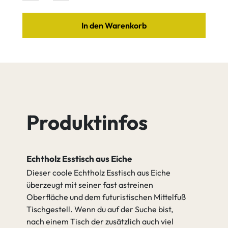
gehen zu Tischgestell
Eiche Tequila
In den Warenkorb
Eiche Quartz
Pulver
Edelstahl
beschichtet
nach RAL
Eiche Java
Eiche Cognac
Produktinfos
Eiche Antik
Eiche Amara
Echtholz Esstisch aus Eiche
Dieser coole Echtholz Esstisch aus Eiche
gehen zu Spezifikation
überzeugt mit seiner fast astreinen
Oberfläche und dem futuristischen Mittelfuß
Tischgestell. Wenn du auf der Suche bist,
nach einem Tisch der zusätzlich auch viel