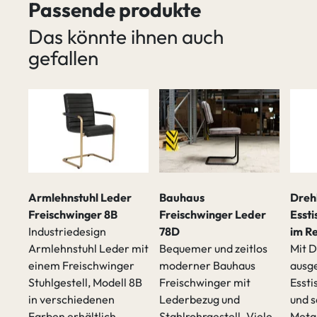
Passende produkte
Das könnte ihnen auch
gefallen
Armlehnstuhl Leder
Bauhaus
Dreh
Freischwinger 8B
Freischwinger Leder
Essti
Industriedesign
78D
im R
Armlehnstuhl Leder mit
Bequemer und zeitlos
Mit D
einem Freischwinger
moderner Bauhaus
ausge
Stuhlgestell, Modell 8B
Freischwinger mit
Essti
t
in verschiedenen
Lederbezug und
und 
Farben erhältlich.
Stahlrohrgestell. Viele
Metal