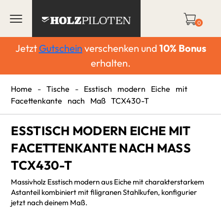
0
Jetzt
Gutschein
verschenken und
10%
Bonus
erhalten.
Home
-
Tische
-
Esstisch modern Eiche mit
Facettenkante nach Maß TCX430-T
ESSTISCH MODERN EICHE MIT
FACETTENKANTE NACH MASS T
CX430-T
Massivholz Esstisch modern aus Eiche mit charakterstarkem
Astanteil kombiniert mit filigranen Stahlkufen, konfigurier
jetzt nach deinem Maß.