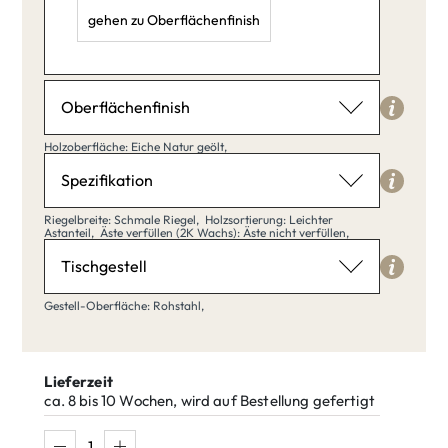
gehen zu Oberflächenfinish
Länge: 40,
Breite: 20,
Höhe: 35,
Oberflächenfinish
Holzoberfläche
Holzoberfläche: Eiche Natur geölt,
Eiche Natur geölt
Spezifikation
Riegelbreite
Riegelbreite: Schmale Riegel,
Holzsortierung: Leichter
Astanteil,
Äste verfüllen (2K Wachs): Äste nicht verfüllen,
Schmale Riegel
Tischgestell
Eiche Natur
Eiche klar
geölt
matt lackiert
Gestell-Oberfläche
Gestell-Oberfläche: Rohstahl,
Rohstahl
Schmale
Breite Riegel
Riegel
Lieferzeit
Eiche Weiß
Eiche Umber
ca. 8 bis 10 Wochen, wird auf Bestellung gefertigt
Rohstahl
Blankstahl
Ral lackiert