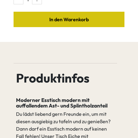
Holzsortierung
Leichter Astanteil
Eiche Tequila
Eiche Quartz
In den Warenkorb
Pulver
Edelstahl
beschichtet
nach RAL
Leichter
Starker
Eiche Java
Eiche Cognac
Astanteil
Astanteil
Produktinfos
Äste verfüllen (2K Wachs)
Eiche Antik
Eiche Amara
Äste nicht verfüllen
Moderner Esstisch modern mit
gehen zu Spezifikation
auffallendem Ast- und Splintholzanteil
Du lädst liebend gern Freunde ein, um mit
Äste nicht
Äste verfüllen
diesen ausgiebig zu tafeln und zu genießen?
verfüllen
(2K Wachs)
Dann darf ein Esstisch modern auf keinen
Fall fehlen! Unser Tisch Eiche mit