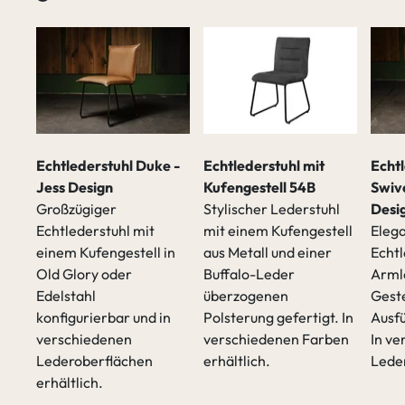
Echtlederstuhl Duke -
Echtlederstuhl mit
Echt
Jess Design
Kufengestell 54B
Swive
Großzügiger
Stylischer Lederstuhl
Desi
Echtlederstuhl mit
mit einem Kufengestell
Eleg
einem Kufengestell in
aus Metall und einer
Echtl
Old Glory oder
Buffalo-Leder
Arml
t
Edelstahl
überzogenen
Geste
konfigurierbar und in
Polsterung gefertigt. In
Ausfü
verschiedenen
verschiedenen Farben
In v
Lederoberflächen
erhältlich.
Leder
erhältlich.
sen