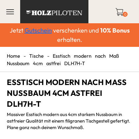
0
Jetzt
Gutschein
verschenken und
10%
Bonus
erhalten.
Home
-
Tische
-
Esstisch modern nach Maß
Nussbaum 4cm astfrei DLH7H-T
ESSTISCH MODERN NACH MASS N
USSBAUM 4CM ASTFREI D
LH7H-T
Massiver Esstisch modern aus 4cm starkem Nussbaum in
astfreier Qualität mit einem filigranen Tischgestell gefertigt.
Plane ganz nach deinem Wunschmaß.