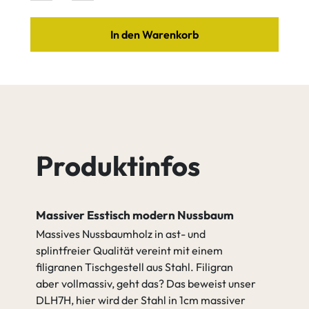
gehen zu Tischgestell
In den Warenkorb
Pulver
Nussbaum
Nussbaum
Edelstahl
beschichtet
Cognac
Java
nach RAL
Nussbaum
Nussbaum
Quartz
Tequila
Produktinfos
Massiver Esstisch modern Nussbaum
Nussbaum
Nussbaum
Umber
weiß
Massives Nussbaumholz in ast- und
splintfreier Qualität vereint mit einem
filigranen Tischgestell aus Stahl. Filigran
aber vollmassiv, geht das? Das beweist unser
gehen zu Spezifikation
DLH7H, hier wird der Stahl in 1cm massiver