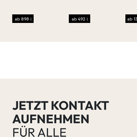
/p>
ab 898 €
ab 492 €
ab 1
JETZT KONTAKT
AUFNEHMEN
FÜR ALLE