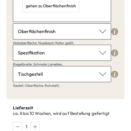
gehen zu Oberflächenfinish
Länge: 40,
Breite: 20,
Höhe: 30,
Oberflächenfinish
Holzoberfläche
Holzoberfläche: Nussbaum Natur geölt,
Nussbaum Natur geölt
Spezifikation
Riegelbreite
Riegelbreite: Schmale Lamellen,
Schmale Lamellen
Tischgestell
Nussbaum
Nussbaum
Gestell-Oberfläche
klar matt
Gestell-Oberfläche: Rohstahl,
Natur geölt
lackiert
Rohstahl
Schmale
Breite Bohlen
Lamellen
Lieferzeit
ca. 8 bis 10 Wochen, wird auf Bestellung gefertigt
Nussbaum
Nussbaum
Rohstahl
Blankstahl
Ral lackiert
Amara
Antik