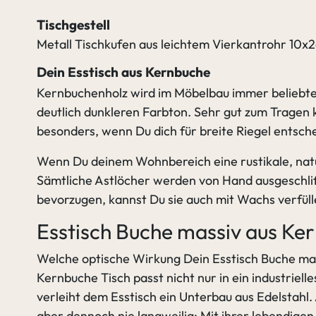
Tischgestell
Metall Tischkufen aus leichtem Vierkantrohr 10x
Dein Esstisch aus Kernbuche
Kernbuchenholz wird im Möbelbau immer beliebter
deutlich dunkleren Farbton. Sehr gut zum Trage
besonders, wenn Du dich für breite Riegel entsche
Wenn Du deinem Wohnbereich eine rustikale, natür
Sämtliche Astlöcher werden von Hand ausgeschlif
bevorzugen, kannst Du sie auch mit Wachs verfüll
Esstisch Buche massiv aus Ker
Welche optische Wirkung Dein Esstisch Buche mas
Kernbuche Tisch passt nicht nur in ein industriel
verleiht dem Esstisch ein Unterbau aus Edelstahl.
aber dennoch nie langweilig: Mit ihrer lebendige