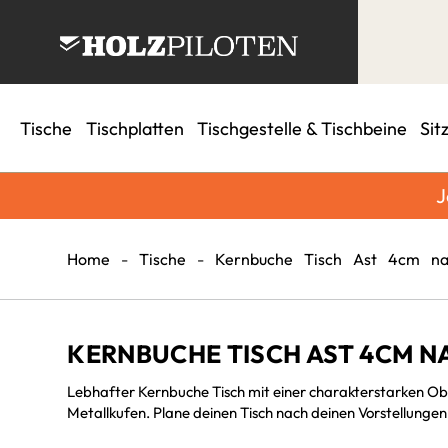
Tische
Tischplatten
Tischgestelle & Tischbeine
Sit
DUTY FREE %
J
ALLE TISCHPLATTEN
ALLE TISCHGESTELLE
ALLE SITZMÖBEL
ALLE SCHRÄNKE
ALLE GARTENMÖBEL
ALLE ESSTISCHE
ALLE COUCHTISCH
Home
-
Tische
-
Kernbuche Tisch Ast 4cm n
Frachtraum
Tischplatten nach Maß
Tischgestell Höhe
Baumkanten Tischplatten
Edelstahl Tischgestelle
Sessel
Highboards
Outdoor-Tische
Ratgeber
Alle Esstische
Couchtische
Handgepäck
Unterstützungsr
Baumscheiben Unikate
Kreuz-Tischgestelle
Sitzbänke
Lowboards
Outdoor-Stühle
KERNBUCHE TISCH AST 4CM NA
Tischplatte Ölen
Eiche Esstische
Ölen oder Lackie
Buche Tischplatten
Mittelfuß-Tischgestelle
Sofas
Regale
Outdoor-Bänke
Lebhafter Kernbuche Tisch mit einer charakterstarken Obe
Tischgestell Metall
Baumtische
Metallkufen. Plane deinen Tisch nach deinen Vorstellungen
Aufgedoppelte Ti
Nussbaum Tischplatten
Selbsttragende
Stühle
Sideboards
Outdoor-Lounge-Sets
Ratgeber
Esstische modern