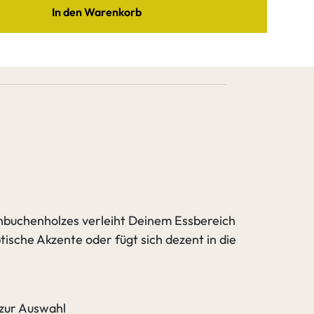
In den Warenkorb
er
Edelstahl
hichtet
 RAL
ter Ast
Starker Ast
e Amara
verfüllen (2K Wachs)
gehen zu Spezifikation
verfüllen
t
Äste verfüllen
llen
(2K Wachs)
rnbuchenholzes verleiht Deinem Essbereich
ische Akzente oder fügt sich dezent in die
gehen zu Tischgestell
 zur Auswahl