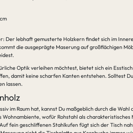
2cm
: Der lebhaft gemusterte Holzkern findet sich im Innere
n kommt die ausgeprägte Maserung auf großflächigen Mö
idest.
liche Optik verleihen möchtest, bietet sich ein Esstisc
fen, damit keine scharfen Kanten entstehen. Solltest D
en lassen.
nholz
siv im Raum hat, kannst Du maßgeblich durch die Wahl d
les Wohnambiente, wofür Rohstahl als charakteristisches 
 Auf fein geschliffenen Stahlkufen fügt sich der Tisch n
n Maserung zieht die Tischplatte aus Kernbuche immer wi