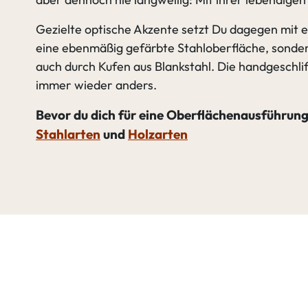
Gezielte optische Akzente setzt Du dagegen mit ei
eine ebenmäßig gefärbte Stahloberfläche, sondern
auch durch Kufen aus Blankstahl. Die handgeschlif
immer wieder anders.
Bevor du dich für eine Oberflächenausführung 
Stahlarten
und
Holzarten