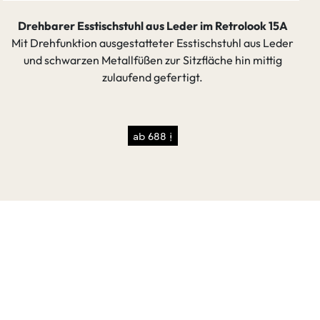
Drehbarer Esstischstuhl aus Leder im Retrolook 15A
Mit Drehfunktion ausgestatteter Esstischstuhl aus Leder
und schwarzen Metallfüßen zur Sitzfläche hin mittig
zulaufend gefertigt.
ab 688 €