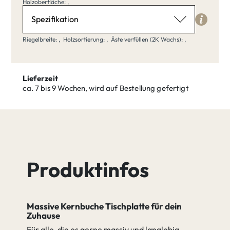
Holzoberfläche
( - )
Holzoberfläche: ,
Spezifikation
Riegelbreite
( - )
Riegelbreite: ,
Holzsortierung: ,
Äste verfüllen (2K Wachs): ,
gehen zu Spezifikation
Holzsortierung
( - )
Lieferzeit
ca. 7 bis 9 Wochen, wird auf Bestellung gefertigt
Äste verfüllen (2K Wachs)
( - )
Produktinfos
Massive Kernbuche Tischplatte für dein
Zuhause
Für alle, die es gerne massiv und langlebig