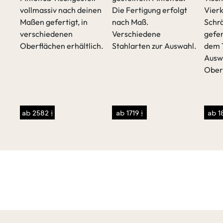
vollmassiv nach deinen
Die Fertigung erfolgt
Vierk
t
Maßen gefertigt, in
nach Maß.
Schrä
verschiedenen
Verschiedene
gefer
Oberflächen erhältlich.
Stahlarten zur Auswahl.
dem 
Ausw
Ober
sen
/p>
ab 2582 €
ab 1719 €
ab 1