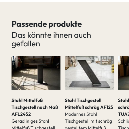
Passende produkte
Das könnte ihnen auch
gefallen
Stahl Mittelfuß
Stahl Tischgestell
Stahl
Tischgestell nach Maß
Mittelfuß schräg AF125
schr
AFL2452
Modernes Stahl
TUA
Geradliniges Stahl
Tischgestell mit schräg
Schli
Mittelfuß Tischgestell
gestelltem Mittelfuß.
Tisch