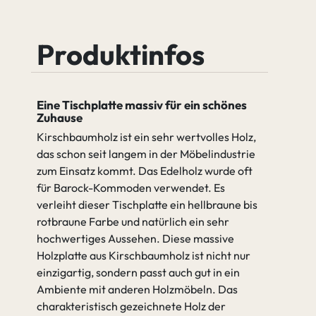
Leichter
Starker
Astanteil
Astanteil
Produktinfos
Äste verfüllen (2K Wachs)
Eine Tischplatte massiv für ein schönes
Zuhause
Äste nicht verfüllen
Kirschbaumholz ist ein sehr wertvolles Holz,
das schon seit langem in der Möbelindustrie
zum Einsatz kommt. Das Edelholz wurde oft
für Barock-Kommoden verwendet. Es
Äste nicht
Äste verfüllen
verleiht dieser Tischplatte ein hellbraune bis
verfüllen
(2K Wachs)
rotbraune Farbe und natürlich ein sehr
hochwertiges Aussehen. Diese massive
Holzplatte aus Kirschbaumholz ist nicht nur
einzigartig, sondern passt auch gut in ein
Ambiente mit anderen Holzmöbeln. Das
charakteristisch gezeichnete Holz der