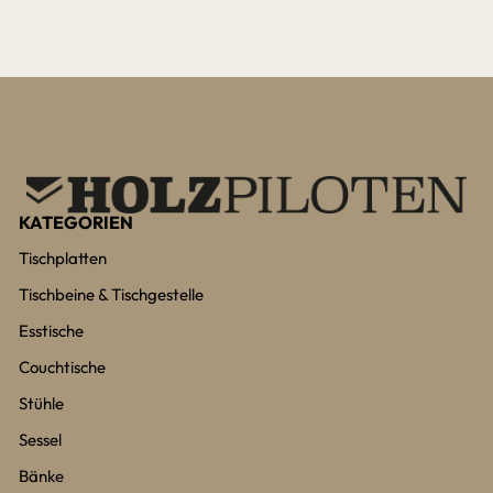
KATEGORIEN
Tischplatten
Tischbeine & Tischgestelle
Esstische
Couchtische
Stühle
Sessel
Bänke