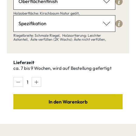
Oberflächenfinish
Holzoberfläche
Holzoberfläche: Kirschbaum Natur geölt,
Kirschbaum Natur geölt
Spezifikation
Riegelbreite
Riegelbreite: Schmale Riegel,
Holzsortierung: Leichter
Astanteil,
Äste verfüllen (2K Wachs): Äste nicht verfüllen,
Schmale Riegel
Kirschbaum
Kirschbaum
klar matt
Natur geölt
Lieferzeit
lackiert
ca. 7 bis 9 Wochen, wird auf Bestellung gefertigt
Schmale
Breite Riegel
Riegel
gehen zu Spezifikation
In den Warenkorb
Holzsortierung
Leichter Astanteil