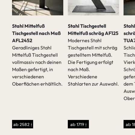
Stahl Mittelfuß
Stahl Tischgestell
Stahl
Tischgestell nach Maß
Mittelfuß schräg AF125
schr
AFL2452
Modernes Stahl
TUA
Geradliniges Stahl
Tischgestell mit schräg
Schli
Mittelfuß Tischgestell
gestelltem Mittelfuß.
Tisch
vollmassiv nach deinen
Die Fertigung erfolgt
Vierk
t
Maßen gefertigt, in
nach Maß.
Schrä
verschiedenen
Verschiedene
gefer
Oberflächen erhältlich.
Stahlarten zur Auswahl.
dem 
Ausw
Ober
sen
/p>
ab 2582 €
ab 1719 €
ab 1