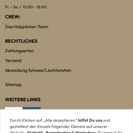
Fr. - Sa. / 12:00 - 18:00
CREW:
Das Holzpiloten-Team
RECHTLICHES
Zahlungsarten
Versand
Abwicklung Schweiz/Liechtenstein
Sitemap
WEITERE LINKS
Durch Klicken auf „Alle akzeptieren“
hilfst Du uns
und
gestattest den Einsatz folgender Dienste auf unserer
Website:
Statistik, Remarketing & Marketing
. Du kannst die