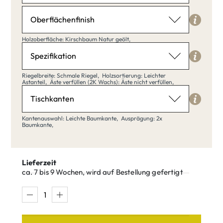
Länge: 40,
Breite: 20,
Oberflächenfinish
Holzoberfläche
Holzoberfläche: Kirschbaum Natur geölt,
Kirschbaum Natur geölt
Spezifikation
Riegelbreite
Riegelbreite: Schmale Riegel,
Holzsortierung: Leichter
Astanteil,
Äste verfüllen (2K Wachs): Äste nicht verfüllen,
Schmale Riegel
Tischkanten
Kirschbaum
Kirschbaum
klar matt
Natur geölt
Kantenauswahl
Kantenauswahl: Leichte Baumkante,
Ausprägung: 2x
lackiert
Baumkante,
Leichte Baumkante
Schmale
Breite Riegel
Riegel
Lieferzeit
gehen zu Spezifikation
ca. 7 bis 9 Wochen, wird auf Bestellung gefertigt
Leichte
Starke
Baumkante
Baumkante
Holzsortierung
Leichter Astanteil