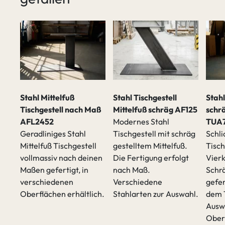
Stahl Mittelfuß
Stahl Tischgestell
Stahl
Tischgestell nach Maß
Mittelfuß schräg AF125
schr
AFL2452
Modernes Stahl
TUA
Geradliniges Stahl
Tischgestell mit schräg
Schli
Mittelfuß Tischgestell
gestelltem Mittelfuß.
Tisch
vollmassiv nach deinen
Die Fertigung erfolgt
Vierk
t
Maßen gefertigt, in
nach Maß.
Schrä
verschiedenen
Verschiedene
gefer
Oberflächen erhältlich.
Stahlarten zur Auswahl.
dem 
Ausw
Ober