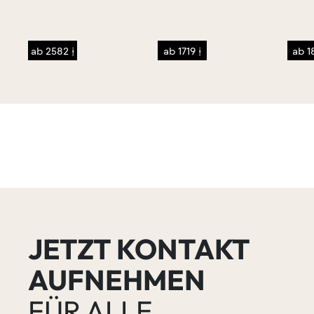
sen
/p>
ab 2582 €
ab 1719 €
ab 1
JETZT KONTAKT
AUFNEHMEN
FÜR ALLE