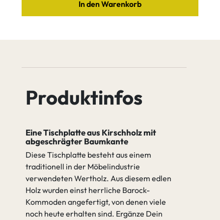
In den Warenkorb
Ausprägung
2x Baumkante
Leichter
Starker
Astanteil
Astanteil
1x gerade und
2x Baumkante
1x Baumkante
Äste verfüllen (2K Wachs)
Produktinfos
Äste nicht verfüllen
Eine Tischplatte aus Kirschholz mit
abgeschrägter Baumkante
Äste nicht
Äste verfüllen
Diese Tischplatte besteht aus einem
verfüllen
(2K Wachs)
traditionell in der Möbelindustrie
verwendeten Wertholz. Aus diesem edlen
Holz wurden einst herrliche Barock-
Kommoden angefertigt, von denen viele
gehen zu Tischkanten
noch heute erhalten sind. Ergänze Dein