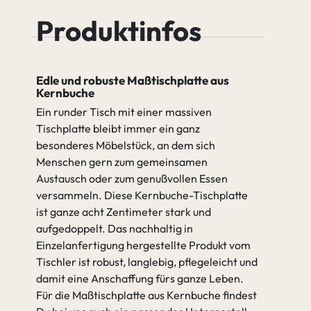
Leichter Ast
Starker Ast
Buche
Buche Java
Produktinfos
Cognac
Äste verfüllen (2K Wachs)
Edle und robuste Maßtischplatte aus
Nicht verfüllen
Kernbuche
Buche Antik
Buche Amara
Ein runder Tisch mit einer massiven
Tischplatte bleibt immer ein ganz
besonderes Möbelstück, an dem sich
gehen zu Spezifikation
Nicht
Äste verfüllen
Menschen gern zum gemeinsamen
verfüllen
(2K Wachs)
Austausch oder zum genußvollen Essen
versammeln. Diese Kernbuche-Tischplatte
ist ganze acht Zentimeter stark und
aufgedoppelt. Das nachhaltig in
Einzelanfertigung hergestellte Produkt vom
Tischler ist robust, langlebig, pflegeleicht und
damit eine Anschaffung fürs ganze Leben.
Für die Maßtischplatte aus Kernbuche findest