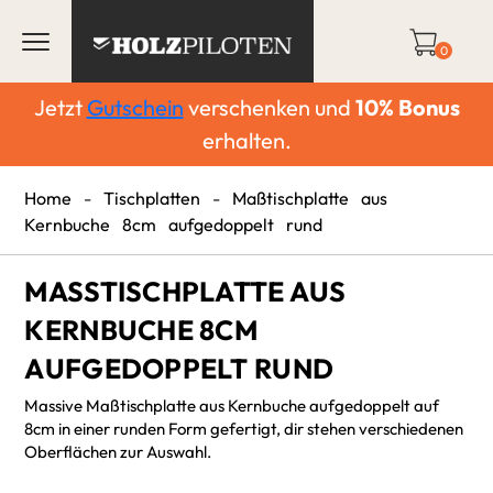
0
Jetzt
Gutschein
verschenken und
10%
Bonus
erhalten.
Home
-
Tischplatten
-
Maßtischplatte aus
Kernbuche 8cm aufgedoppelt rund
MASSTISCHPLATTE AUS K
ERNBUCHE 8CM A
UFGEDOPPELT RUND
Massive Maßtischplatte aus Kernbuche aufgedoppelt auf
8cm in einer runden Form gefertigt, dir stehen verschiedenen
Oberflächen zur Auswahl.