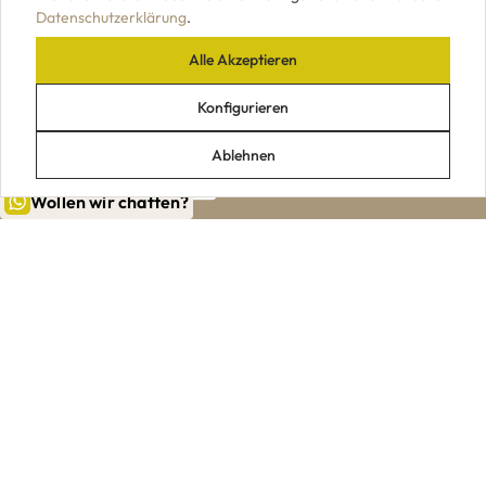
Datenschutzerklärung
.
Alle Akzeptieren
UNSERE ZAHLUNGSARTEN
Konfigurieren
Ablehnen
Wollen wir chatten?
|
|
|
|
Impressum
AGB
Datenschutz
Widerrufsrecht
VERTRAG WIDERRUFEN
© 2026 Holzpiloten.de