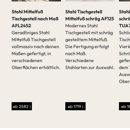
Stahl Mittelfuß
Stahl Tischgestell
Stahl
Tischgestell nach Maß
Mittelfuß schräg AF125
schr
AFL2452
Modernes Stahl
TUA
Geradliniges Stahl
Tischgestell mit schräg
Schli
Mittelfuß Tischgestell
gestelltem Mittelfuß.
Tisch
vollmassiv nach deinen
Die Fertigung erfolgt
Vierk
t
Maßen gefertigt, in
nach Maß.
Schrä
verschiedenen
Verschiedene
gefer
Oberflächen erhältlich.
Stahlarten zur Auswahl.
dem 
Ausw
Ober
sen
/p>
ab 2582 €
ab 1719 €
ab 1