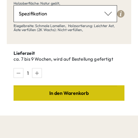
Holzoberfläche
Holzoberfläche: Natur geölt,
Natur geölt
Spezifikation
Riegelbreite
Riegelbreite: Schmale Lamellen,
Holzsortierung: Leichter Ast,
Äste verfüllen (2K Wachs): Nicht verfüllen,
Schmale Lamellen
Klar matt
Natur geölt
lackiert
Lieferzeit
ca. 7 bis 9 Wochen, wird auf Bestellung gefertigt
Schmale
Breite Bohlen
Lamellen
Buche weiß
Buche Umber
In den Warenkorb
Holzsortierung
Leichter Ast
Buche Tequila
Buche Quartz