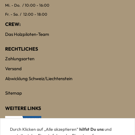
Mi. - Do. / 10:00 - 16:00
Fr. - Sa. / 12:00 - 18:00
CREW:
Das Holzpiloten-Team
RECHTLICHES
Zahlungsarten
Versand
Abwicklung Schweiz/Liechtenstein
Sitemap
WEITERE LINKS
Durch Klicken auf „Alle akzeptieren“
hilfst Du uns
und