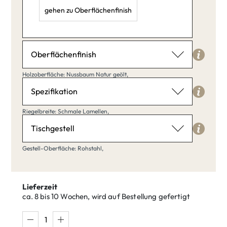
gehen zu Oberflächenfinish
Länge: 40,
Breite: 20,
Höhe: 35,
Oberflächenfinish
Holzoberfläche
Holzoberfläche: Nussbaum Natur geölt,
Nussbaum Natur geölt
Spezifikation
Riegelbreite
Riegelbreite: Schmale Lamellen,
Schmale Lamellen
Tischgestell
Nussbaum
Nussbaum
Gestell-Oberfläche
klar matt
Gestell-Oberfläche: Rohstahl,
Natur geölt
lackiert
Rohstahl
Schmale
Breite Bohlen
Lamellen
Lieferzeit
ca. 8 bis 10 Wochen, wird auf Bestellung gefertigt
Nussbaum
Nussbaum
Rohstahl
Blankstahl
Ral lackiert
Amara
Antik