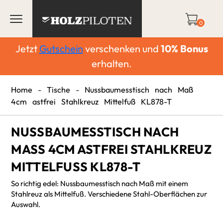
0
Jetzt
Gutschein
verschenken und
10%
Bonus
erhalten.
Home
-
Tische
-
Nussbaumesstisch nach Maß
4cm astfrei Stahlkreuz Mittelfuß KL878-T
NUSSBAUMESSTISCH NACH
MASS 4CM ASTFREI STAHLKREUZ M
ITTELFUSS KL878-T
So richtig edel: Nussbaumesstisch nach Maß mit einem
Stahlreuz als Mittelfuß. Verschiedene Stahl-Oberflächen zur
Auswahl.