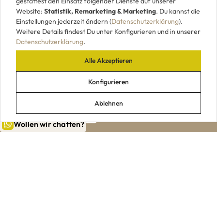
gestattest den Einsatz folgender Dienste auf unserer
Website:
Statistik, Remarketing & Marketing
. Du kannst die
Einstellungen jederzeit ändern (
Datenschutzerklärung
).
Weitere Details findest Du unter Konfigurieren und in unserer
Datenschutzerklärung
.
Alle Akzeptieren
UNSERE ZAHLUNGSARTEN
Konfigurieren
Ablehnen
Wollen wir chatten?
|
|
|
|
Impressum
AGB
Datenschutz
Widerrufsrecht
VERTRAG WIDERRUFEN