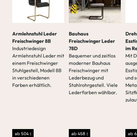
Armlehnstuhl Leder
Bauhaus
Dreh
Freischwinger 8B
Freischwinger Leder
Essti
Industriedesign
78D
im R
Armlehnstuhl Leder mit
Bequemer und zeitlos
Mit D
einem Freischwinger
moderner Bauhaus
ausge
Stuhlgestell, Modell 8B
Freischwinger mit
Essti
t
in verschiedenen
Lederbezug und
und 
Farben erhältlich.
Stahlrohrgestell. Viele
Metal
Lederfarben wählbar.
Sitzf
zulau
sen
/p>
ab 504 €
ab 458 €
ab 6