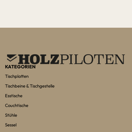
KATEGORIEN
Tischplatten
Tischbeine & Tischgestelle
Esstische
Couchtische
Stühle
Sessel