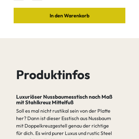
gehen zu Tischgestell
In den Warenkorb
Pulver
Nussbaum
Nussbaum
Edelstahl
beschichtet
Cognac
Java
nach RAL
Nussbaum
Nussbaum
Quartz
Tequila
Produktinfos
Luxuriöser Nussbaumesstisch nach Maß
Nussbaum
Nussbaum
mit Stahlkreuz Mittelfuß
Umber
weiß
Soll es mal nicht rustikal sein von der Platte
her? Dann ist dieser Esstisch aus Nussbaum
mit Doppelkreuzgestell genau der richtige
gehen zu Spezifikation
für dich. Es wird purer Luxus und rustic Steel