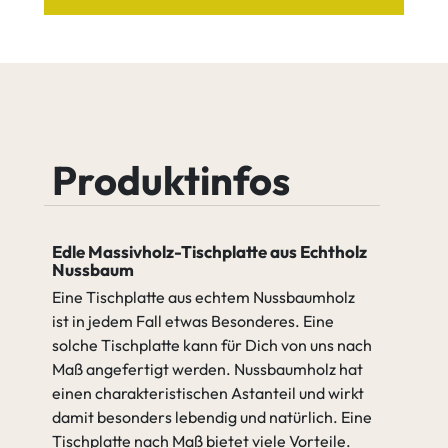
Holzsortierung
Leichter Astanteil
Nussbaum
Nussbaum
Cognac
Java
Leichter
Starker
Astanteil
Astanteil
Produktinfos
Nussbaum
Nussbaum
Quartz
Tequila
Äste verfüllen (2K Wachs)
Edle Massivholz-Tischplatte aus Echtholz
Nussbaum
Nicht verfüllen
Eine Tischplatte aus echtem Nussbaumholz
Nussbaum
Nussbaum
ist in jedem Fall etwas Besonderes. Eine
Umber
weiß
solche Tischplatte kann für Dich von uns nach
Maß angefertigt werden. Nussbaumholz hat
Nicht
Äste verfüllen
einen charakteristischen Astanteil und wirkt
verfüllen
(2K Wachs)
damit besonders lebendig und natürlich. Eine
gehen zu Spezifikation
Tischplatte nach Maß bietet viele Vorteile.