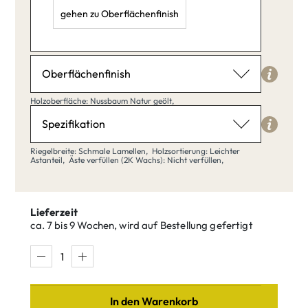
gehen zu Oberflächenfinish
Radius Kante: 5,
Länge: 40,
Breite: 20,
Oberflächenfinish
Holzoberfläche
Holzoberfläche: Nussbaum Natur geölt,
Nussbaum Natur geölt
Spezifikation
Riegelbreite
Riegelbreite: Schmale Lamellen,
Holzsortierung: Leichter
Astanteil,
Äste verfüllen (2K Wachs): Nicht verfüllen,
Schmale Lamellen
Nussbaum
Nussbaum
klar matt
Natur geölt
Lieferzeit
lackiert
ca. 7 bis 9 Wochen, wird auf Bestellung gefertigt
Schmale
Breite Bohlen
Lamellen
Nussbaum
Nussbaum
Amara
Antik
In den Warenkorb