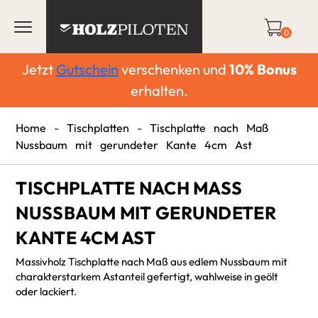
0
Jetzt
Gutschein
verschenken und
10%
Bonus
erhalten.
Home
-
Tischplatten
-
Tischplatte nach Maß
Nussbaum mit gerundeter Kante 4cm Ast
TISCHPLATTE NACH MASS N
USSBAUM MIT GERUNDETER K
ANTE 4CM AST
Massivholz Tischplatte nach Maß aus edlem Nussbaum mit
charakterstarkem Astanteil gefertigt, wahlweise in geölt
oder lackiert.