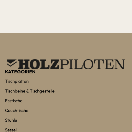
KATEGORIEN
Tischplatten
Tischbeine & Tischgestelle
Esstische
Couchtische
Stühle
Sessel