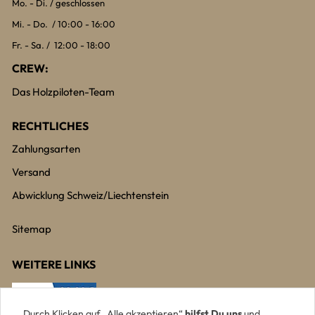
Mo. - Di. / geschlossen
Mi. - Do. / 10:00 - 16:00
Fr. - Sa. / 12:00 - 18:00
CREW:
Das Holzpiloten-Team
RECHTLICHES
Zahlungsarten
Versand
Abwicklung Schweiz/Liechtenstein
Sitemap
WEITERE LINKS
Durch Klicken auf „Alle akzeptieren“
hilfst Du uns
und