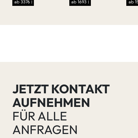
ab 3376 €
ab 1693 €
ab 1
JETZT KONTAKT
AUFNEHMEN
FÜR ALLE
ANFRAGEN