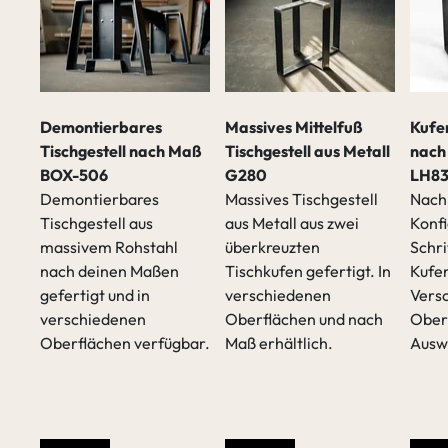
Demontierbares
Massives Mittelfuß
Kufen
Tischgestell nach Maß
Tischgestell aus Metall
nach
BOX-506
G280
LH83
Demontierbares
Massives Tischgestell
Nach 
Tischgestell aus
aus Metall aus zwei
Konfi
massivem Rohstahl
überkreuzten
Schri
t
nach deinen Maßen
Tischkufen gefertigt. In
Kufen
gefertigt und in
verschiedenen
Vers
verschiedenen
Oberflächen und nach
Ober
Oberflächen verfügbar.
Maß erhältlich.
Ausw
sen
/p>