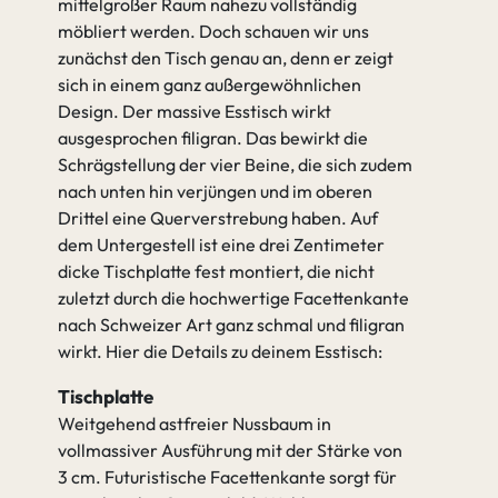
mittelgroßer Raum nahezu vollständig
möbliert werden. Doch schauen wir uns
zunächst den Tisch genau an, denn er zeigt
sich in einem ganz außergewöhnlichen
Design. Der massive Esstisch wirkt
ausgesprochen filigran. Das bewirkt die
Schrägstellung der vier Beine, die sich zudem
nach unten hin verjüngen und im oberen
Drittel eine Querverstrebung haben. Auf
dem Untergestell ist eine drei Zentimeter
dicke Tischplatte fest montiert, die nicht
zuletzt durch die hochwertige Facettenkante
nach Schweizer Art ganz schmal und filigran
wirkt. Hier die Details zu deinem Esstisch:
Tischplatte
Weitgehend astfreier Nussbaum in
vollmassiver Ausführung mit der Stärke von
3 cm. Futuristische Facettenkante sorgt für