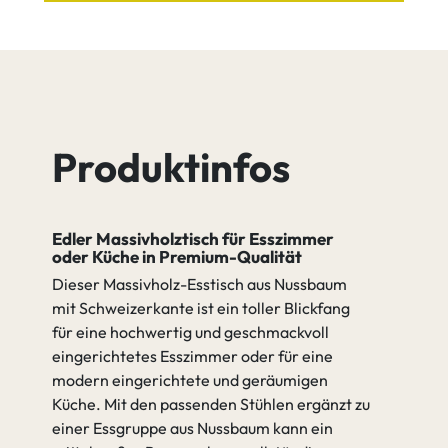
Nussbaum
Nussbaum
Cognac
Java
Produktinfos
Nussbaum
Nussbaum
Quartz
Tequila
Edler Massivholztisch für Esszimmer
oder Küche in Premium-Qualität
Dieser Massivholz-Esstisch aus Nussbaum
mit Schweizerkante ist ein toller Blickfang
Nussbaum
Nussbaum
für eine hochwertig und geschmackvoll
Umber
weiß
eingerichtetes Esszimmer oder für eine
modern eingerichtete und geräumigen
Küche. Mit den passenden Stühlen ergänzt zu
gehen zu Spezifikation
einer Essgruppe aus Nussbaum kann ein