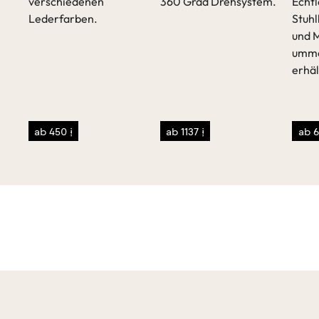
t
verschiedenen
360 Grad Drehsystem.
Echtl
Lederfarben.
Stuhl
und 
umma
erhäl
sen
/p>
ab 450 €
ab 1137 €
ab 6