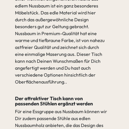
edlem Nussbaum ist ein ganz besonderes
Möbelstück. Das edle Material wird hier
durch das außergewöhnliche Design
besonders gut zur Geltung gebracht.
Nussbaum in Premium-Qualität hat eine
warme und tiefbraune Farbe, ist von nahezu
astfreier Qualität und zeichnet sich durch
eine einmalige Maserung aus. Dieser Tisch
kann nach Deinen Wunschmaßen für Dich
angefertigt werden und Du hast auch
verschiedene Optionen hinsichtlich der
Oberflächenausführung.
Der attraktiver Tisch kann von
passenden Stühlen ergänzt werden
Für eine Essgruppe aus Nussbaum können wir
Dir zudem passende Stühle aus edlen
Nussbaumholz anbieten, die das Design des