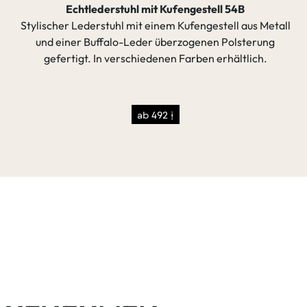
estell 54B
Echtlederstuhl Sanne Swivel drehba
engestell aus Metall
Eleganter Echtlederstuhl mit Arml
genen Polsterung
Gestell in der Ausführung Old Glory.
ben erhältlich.
Lederfarben erhältlic
ab 1386 €