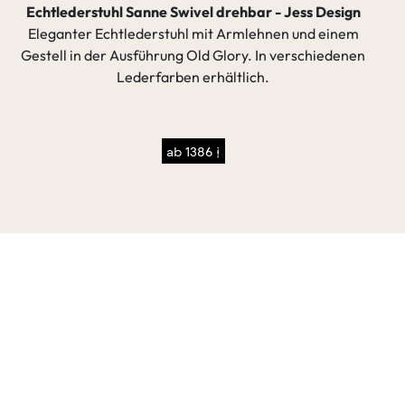
r - Jess Design
Eichenbank nach Maß 4cm astfrei Sta
ehnen und einem
B
 In verschiedenen
Massive Eichenbank im zeitgemäßen Min
h.
Stahlkufen. Individuell nach Maß gefert
Metall- und Holzoberflächen w
ab 1706 €