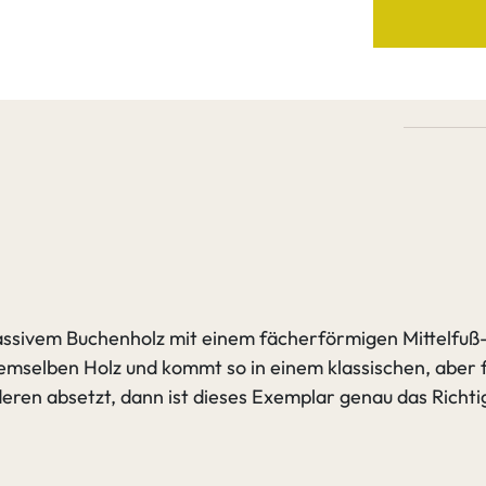
Edels
Leich
Buch
Äste 
Nicht 
Nich
verfü
assivem Buchenholz mit einem fächerförmigen Mittelfuß-G
 demselben Holz und kommt so in einem klassischen, aber
deren absetzt, dann ist dieses Exemplar genau das Richtig