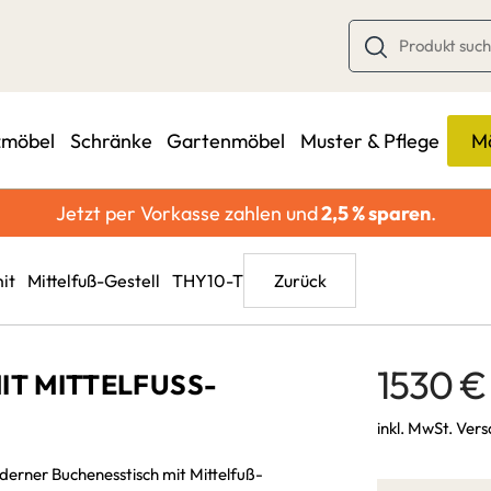
zmöbel
Schränke
Gartenmöbel
Muster & Pflege
Mö
Jetzt per Vorkasse zahlen und
2,5 % sparen
.
E
ALLE
 Mittelfuß-Gestell THY10-T
Zurück
Ansteckplatten
SCHREIBTISCHE
ahmen
Abwicklung
Schreibtische-
1530 €
T MITTELFUSS-GE
Schweiz/Liechtenstein
Bürotische
ren
inkl. MwSt. Ver
Zahlungsarten
schplatte
derner Buchenesstisch mit Mittelfuß-
Versand