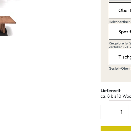
Länge: 40,
Br
Oberf
Holzo
Holzoberfläch
Natur
Spezif
Riege
Riegelbreite:
verfüllen (2K 
Schma
Tischg
Natu
Geste
Gestell-Oberf
Rohst
Schm
Lame
Lieferzeit
Buch
ca. 8 bis 10 Wo
Rohs
Holzs
Leich
Buch