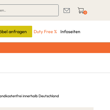
0
bel anfragen
Duty Free %
Infoseiten
sandkostenfrei innerhalb Deutschland