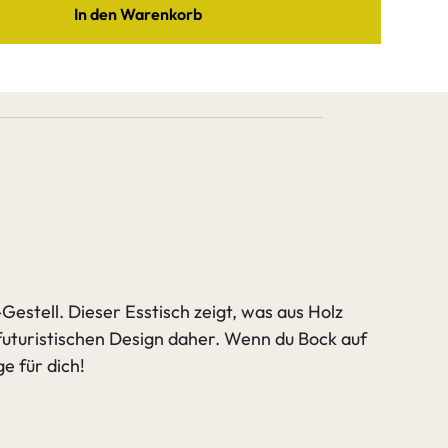
tahl
In den Warenkorb
ter Ast
Starker Ast
e Amara
verfüllen (2K Wachs)
gehen zu Spezifikation
verfüllen
t
Äste verfüllen
llen
(2K Wachs)
estell. Dieser Esstisch zeigt, was aus Holz
 futuristischen Design daher. Wenn du Bock auf
e für dich!
gehen zu Tischgestell