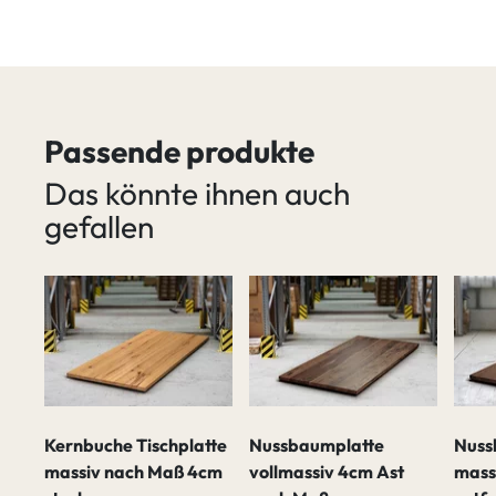
Passende produkte
Das könnte ihnen auch
gefallen
Kernbuche Tischplatte
Nussbaumplatte
Nuss
massiv nach Maß 4cm
vollmassiv 4cm Ast
mass