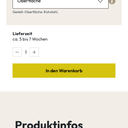
Oberfläche
Gestell-Oberfläche
Gestell-Oberfläche: Rohstahl,
Rohstahl
Lieferzeit
ca. 5 bis 7 Wochen
Rohstahl
Blankstahl
Ral lackiert
In den Warenkorb
Pulver
Edelstahl
beschichtet
nach RAL
Produktinfos