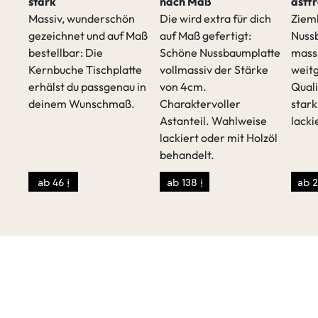
stark
nach Maß
astfr
Massiv, wunderschön
Die wird extra für dich
Zieml
gezeichnet und auf Maß
auf Maß gefertigt:
Nuss
bestellbar: Die
Schöne Nussbaumplatte
mass
Kernbuche Tischplatte
vollmassiv der Stärke
weitg
erhälst du passgenau in
von 4cm.
Quali
deinem Wunschmaß.
Charaktervoller
stark
Astanteil. Wahlweise
lacki
lackiert oder mit Holzöl
behandelt.
ab 46 €
ab 138 €
ab 2