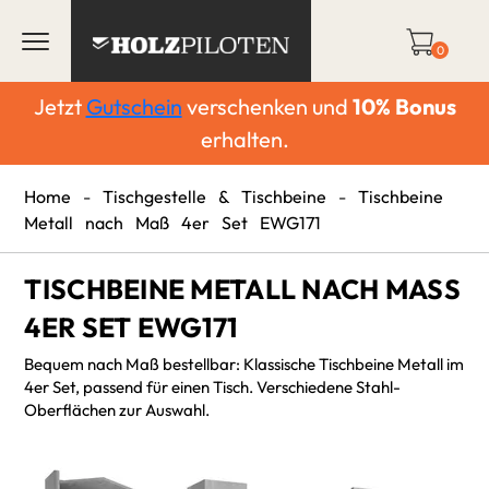
0
Jetzt
Gutschein
verschenken und
10%
Bonus
erhalten.
Home
-
Tischgestelle & Tischbeine
-
Tischbeine
Metall nach Maß 4er Set EWG171
TISCHBEINE METALL NACH MASS 4
ER SET EWG171
Bequem nach Maß bestellbar: Klassische Tischbeine Metall im
4er Set, passend für einen Tisch. Verschiedene Stahl-
Oberflächen zur Auswahl.