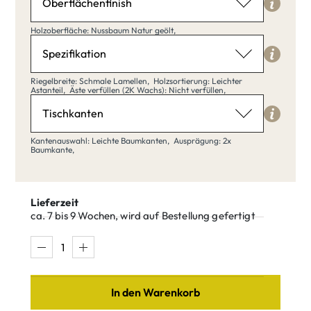
Oberflächenfinish
Holzoberfläche
Holzoberfläche: Nussbaum Natur geölt,
Nussbaum Natur geölt
Spezifikation
Riegelbreite
Riegelbreite: Schmale Lamellen,
Holzsortierung: Leichter
Astanteil,
Äste verfüllen (2K Wachs): Nicht verfüllen,
Schmale Lamellen
Tischkanten
Nussbaum
Nussbaum
klar matt
Natur geölt
Kantenauswahl
Kantenauswahl: Leichte Baumkanten,
Ausprägung: 2x
lackiert
Baumkante,
Leichte Baumkanten
Schmale
Breite Bohlen
Lamellen
Lieferzeit
Nussbaum
Nussbaum
ca. 7 bis 9 Wochen, wird auf Bestellung gefertigt
Amara
Antik
Leichte
Starke
Baumkanten
Baumkante
Holzsortierung
Leichter Astanteil
In den Warenkorb
Nussbaum
Nussbaum
Ausprägung
Cognac
Java