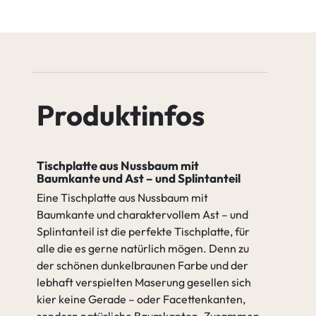
2x Baumkante
Leichter
Starker
Astanteil
Astanteil
Nussbaum
Nussbaum
Quartz
Tequila
1x gerade und
2x Baumkante
1x Baumkante
Äste verfüllen (2K Wachs)
Produktinfos
Nicht verfüllen
Nussbaum
Nussbaum
Umber
weiß
Tischplatte aus Nussbaum mit
Baumkante und Ast – und Splintanteil
Nicht
Äste verfüllen
Eine Tischplatte aus Nussbaum mit
verfüllen
(2K Wachs)
Baumkante und charaktervollem Ast – und
gehen zu Spezifikation
Splintanteil ist die perfekte Tischplatte, für
alle die es gerne natürlich mögen. Denn zu
der schönen dunkelbraunen Farbe und der
gehen zu Tischkanten
lebhaft verspielten Maserung gesellen sich
kier keine Gerade – oder Facettenkanten,