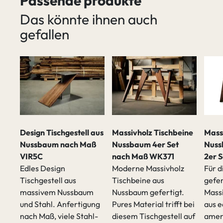
Passende produkte
Das könnte ihnen auch
gefallen
Design Tischgestell aus
Massivholz Tischbeine
Mass
Nussbaum nach Maß
Nussbaum 4er Set
Nuss
VIR5C
nach Maß WK371
2er 
Edles Design
Moderne Massivholz
Für d
Tischgestell aus
Tischbeine aus
gefe
massivem Nussbaum
Nussbaum gefertigt.
Massi
t
und Stahl. Anfertigung
Pures Material trifft bei
aus e
nach Maß, viele Stahl-
diesem Tischgestell auf
amer