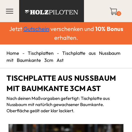
0
Jetzt
Gutschein
verschenken und
10%
Bonus
erhalten.
Home
-
Tischplatten
-
Tischplatte aus Nussbaum
mit Baumkante 3cm Ast
TISCHPLATTE AUS NUSSBAUM
MIT BAUMKANTE 3CM AST
Nach deinen Maßvorgaben gefertigt: Tischplatte aus
Nussbaum mit natürlich gewachsener Baumkante.
Oberfläche geölt oder klar lackiert.