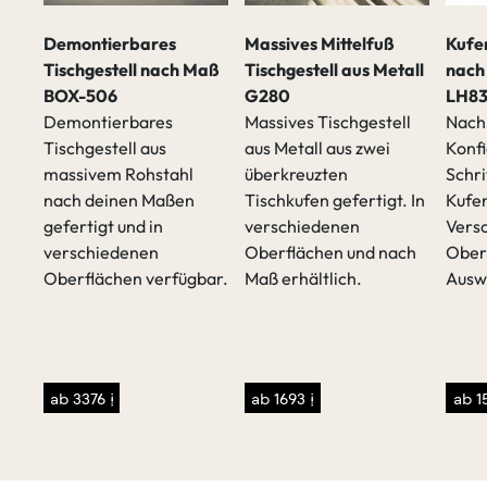
Demontierbares
Massives Mittelfuß
Kufen
Tischgestell nach Maß
Tischgestell aus Metall
nach
BOX-506
G280
LH83
Demontierbares
Massives Tischgestell
Nach 
Tischgestell aus
aus Metall aus zwei
Konfi
massivem Rohstahl
überkreuzten
Schri
t
nach deinen Maßen
Tischkufen gefertigt. In
Kufen
gefertigt und in
verschiedenen
Vers
verschiedenen
Oberflächen und nach
Ober
Oberflächen verfügbar.
Maß erhältlich.
Ausw
sen
/p>
ab 3376 €
ab 1693 €
ab 1