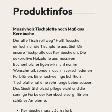
Leichter Ast
Starker Ast
Buche
Buche Java
Produktinfos
Cognac
Äste verfüllen (2K Wachs)
Massivholz Tischplatte nach Maß aus
Nicht verfüllen
Kernbuche
Buche Antik
Buche Amara
Der alte Tisch soll weg? Halt! Tausche
einfach nur die Tischplatte aus. Sieh Dir
unsere Tischplatte aus Kernbuche an. Die
gehen zu Spezifikation
Nicht
Äste verfüllen
dekorative Holzplatte aus massivem
verfüllen
(2K Wachs)
Buchenholz fertigen wir nicht nur im
Wunschmaß, sondern auch in verschiedenen
Farbtönen. Eine hochwertige Echtholz
Tischplatte hat eine sehr lange Lebensdauer.
Das Qualitätsholz ist pflegeleicht und die
sonnige Farbe der Kernbuche sorgt für ein
schönes Ambiente.
Kernbuche massiv 3cm stark