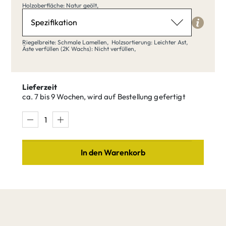
Holzoberfläche
Holzoberfläche: Natur geölt,
Natur geölt
Spezifikation
Riegelbreite
Riegelbreite: Schmale Lamellen,
Holzsortierung: Leichter Ast,
Äste verfüllen (2K Wachs): Nicht verfüllen,
Schmale Lamellen
Klar matt
Natur geölt
lackiert
Lieferzeit
ca. 7 bis 9 Wochen, wird auf Bestellung gefertigt
Schmale
Breite Bohlen
Lamellen
Buche weiß
Buche Umber
In den Warenkorb
Holzsortierung
Leichter Ast
Buche Tequila
Buche Quartz