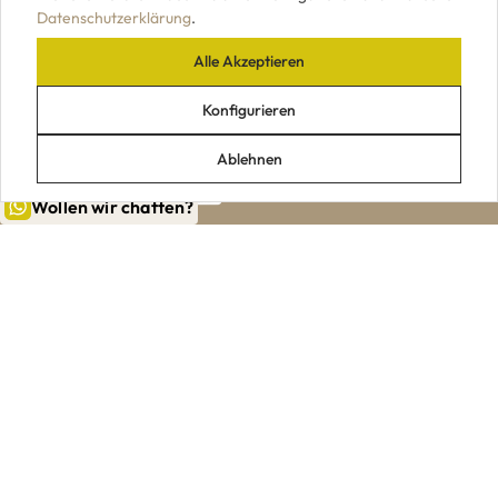
Datenschutzerklärung
.
Alle Akzeptieren
UNSERE ZAHLUNGSARTEN
Konfigurieren
Ablehnen
Wollen wir chatten?
|
|
|
|
Impressum
AGB
Datenschutz
Widerrufsrecht
VERTRAG WIDERRUFEN
© 2026 Holzpiloten.de