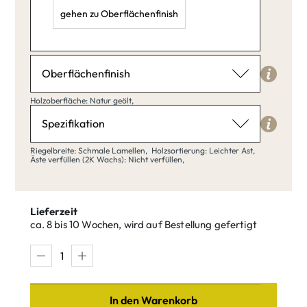
gehen zu Oberflächenfinish
Länge: 40,
Breite: 40,
Höhe: 20,
Oberflächenfinish
Holzoberfläche
Holzoberfläche: Natur geölt,
Natur geölt
Spezifikation
Riegelbreite
Riegelbreite: Schmale Lamellen,
Holzsortierung: Leichter Ast,
Äste verfüllen (2K Wachs): Nicht verfüllen,
Schmale Lamellen
Klar matt
Natur geölt
lackiert
Lieferzeit
ca. 8 bis 10 Wochen, wird auf Bestellung gefertigt
Schmale
Breite Bohlen
Lamellen
Buche weiß
Buche Umber
In den Warenkorb