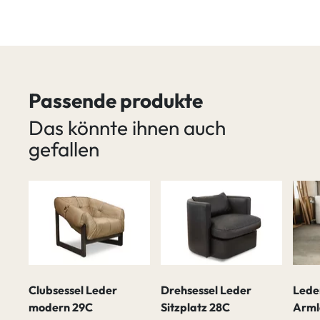
Passende produkte
Das könnte ihnen auch
gefallen
Clubsessel Leder
Drehsessel Leder
Leder
modern 29C
Sitzplatz 28C
Arml