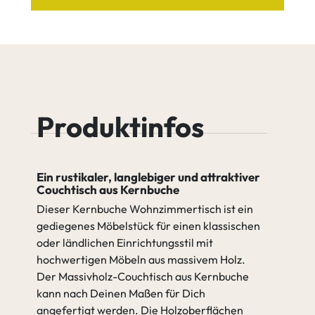
Holzsortierung
Leichter Ast
Buche Tequila
Buche Quartz
Leichter Ast
Starker Ast
Buche
Buche Java
Produktinfos
Cognac
Äste verfüllen (2K Wachs)
Ein rustikaler, langlebiger und attraktiver
Nicht verfüllen
Couchtisch aus Kernbuche
Buche Antik
Buche Amara
Dieser Kernbuche Wohnzimmertisch ist ein
gediegenes Möbelstück für einen klassischen
oder ländlichen Einrichtungsstil mit
gehen zu Spezifikation
Nicht
Äste verfüllen
hochwertigen Möbeln aus massivem Holz.
verfüllen
(2K Wachs)
Der Massivholz-Couchtisch aus Kernbuche
kann nach Deinen Maßen für Dich
angefertigt werden. Die Holzoberflächen