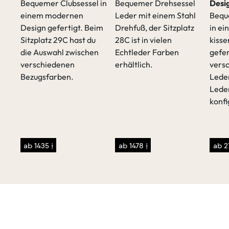
Bequemer Clubsessel in
Bequemer Drehsessel
Desi
einem modernen
Leder mit einem Stahl
Bequ
Design gefertigt. Beim
Drehfuß, der Sitzplatz
in e
Sitzplatz 29C hast du
28C ist in vielen
kiss
t
die Auswahl zwischen
Echtleder Farben
gefer
verschiedenen
erhältlich.
vers
Bezugsfarben.
Lede
Lede
konfi
sen
/p>
ab 1435 €
ab 1478 €
ab 2