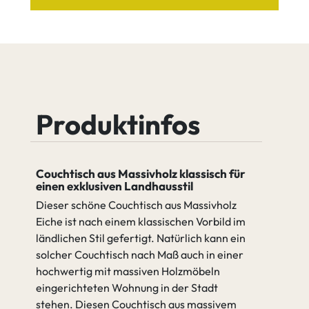
Holzsortierung
Leichter Astanteil
Eiche Tequila
Eiche Quartz
Leichter
Starker
Eiche Java
Eiche Cognac
Astanteil
Astanteil
Produktinfos
Äste verfüllen (2K Wachs)
Couchtisch aus Massivholz klassisch für
Eiche Antik
Eiche Amara
einen exklusiven Landhausstil
Äste nicht verfüllen
Dieser schöne Couchtisch aus Massivholz
Eiche ist nach einem klassischen Vorbild im
gehen zu Spezifikation
ländlichen Stil gefertigt. Natürlich kann ein
solcher Couchtisch nach Maß auch in einer
Äste nicht
Äste verfüllen
hochwertig mit massiven Holzmöbeln
verfüllen
(2K Wachs)
eingerichteten Wohnung in der Stadt
stehen. Diesen Couchtisch aus massivem