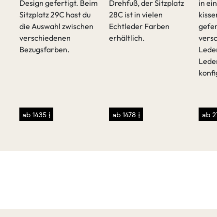
Design gefertigt. Beim
Drehfuß, der Sitzplatz
in e
Sitzplatz 29C hast du
28C ist in vielen
kiss
t
die Auswahl zwischen
Echtleder Farben
gefer
verschiedenen
erhältlich.
vers
Bezugsfarben.
Lede
Lede
konfi
sen
/p>
ab 1435 €
ab 1478 €
ab 2