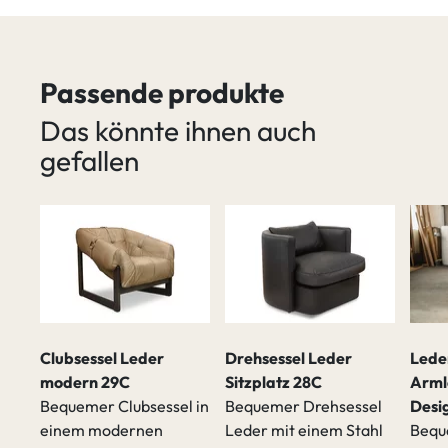
Passende produkte
Das könnte ihnen auch
gefallen
Clubsessel Leder
Drehsessel Leder
Leder
modern 29C
Sitzplatz 28C
Arml
Bequemer Clubsessel in
Bequemer Drehsessel
Desi
einem modernen
Leder mit einem Stahl
Bequ