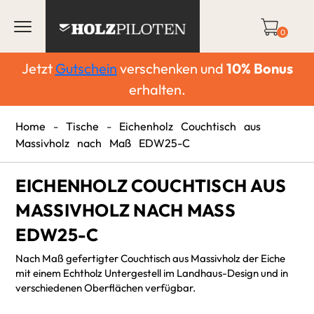
0
Jetzt
Gutschein
verschenken und
10%
Bonus
erhalten.
Home
-
Tische
-
Eichenholz Couchtisch aus
Massivholz nach Maß EDW25-C
EICHENHOLZ COUCHTISCH AUS
MASSIVHOLZ NACH MASS E
DW25-C
Nach Maß gefertigter Couchtisch aus Massivholz der Eiche
mit einem Echtholz Untergestell im Landhaus-Design und in
verschiedenen Oberflächen verfügbar.