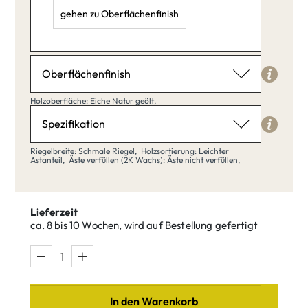
gehen zu Oberflächenfinish
Länge: 40,
Breite: 20,
Höhe: 20,
Oberflächenfinish
Holzoberfläche
Holzoberfläche: Eiche Natur geölt,
Eiche Natur geölt
Spezifikation
Riegelbreite
Riegelbreite: Schmale Riegel,
Holzsortierung: Leichter
Astanteil,
Äste verfüllen (2K Wachs): Äste nicht verfüllen,
Schmale Riegel
Eiche Natur
Eiche klar
geölt
matt lackiert
Lieferzeit
ca. 8 bis 10 Wochen, wird auf Bestellung gefertigt
Schmale
Breite Riegel
Riegel
Eiche Weiß
Eiche Umber
In den Warenkorb