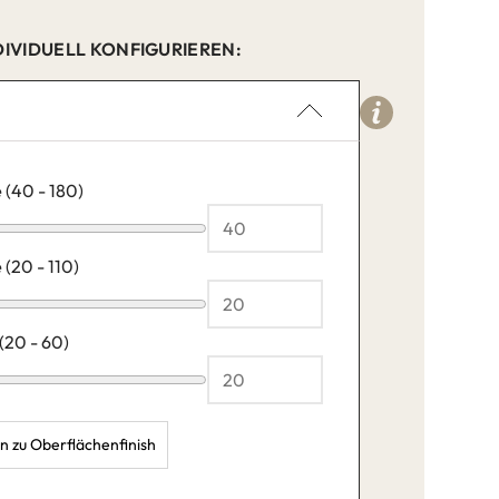
DIVIDUELL KONFIGURIEREN:
st 4cm
fuß UAL47
Stoff drehbar 20B-ST
ssiv nach Maß
 Teak BAW816
en?
e
(40 - 180)
nter abflug@holzpiloten.de
e
(20 - 110)
(20 - 60)
gehen zu Oberflächenfinish