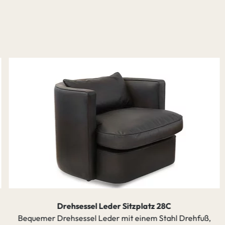
Drehsessel Leder Sitzplatz 28C
Bequemer Drehsessel Leder mit einem Stahl Drehfuß,