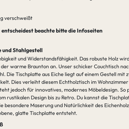
ng verschweißt
entscheidest beachte bitte die Infoseiten
 und Stahlgestell
ebigkeit und Widerstandsfähigkeit. Das robuste Holz wi
der warme Braunton an. Unser schicker Couchtisch nac
. Die Tischplatte aus Eiche liegt auf einem Gestell mit z
inkelt. Dies verleiht diesem Echtholztisch im Wohnzimmer e
steht jedoch für innovatives, modernes Möbeldesign. So 
 rustikalen Design bis zu Retro. Du kannst die Tischpla
 die besondere Maserung und Natürlichkeit des Eichenhol
bene, glatte Tischplatte entsteht.
aß