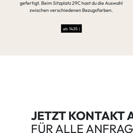
gefertigt. Beim Sitzplatz 29C hast du die Auswahl
zwischen verschiedenen Bezugsfarben.
ab 1435 €
JETZT KONTAKT
FÜR ALLE ANFRA