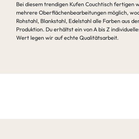
Bei diesem trendigen Kufen Couchtisch fertigen w
mehrere Oberflächenbearbeitungen möglich, wodur
Rohstahl, Blankstahl, Edelstahl alle Farben aus 
Produktion. Du erhältst ein von A bis Z individu
Wert legen wir auf echte Qualitätsarbeit.