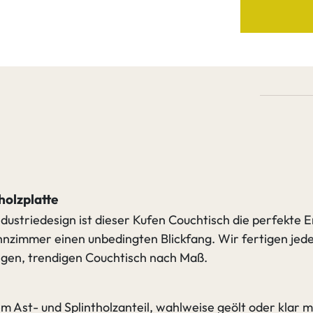
Edels
Leic
Eich
Astan
Äste 
Äste n
holzplatte
Äste 
dustriedesign ist dieser Kufen Couchtisch die perfekte
verfü
zimmer einen unbedingten Blickfang. Wir fertigen jeden 
gen, trendigen Couchtisch nach Maß.
 Ast- und Splintholzanteil, wahlweise geölt oder klar ma