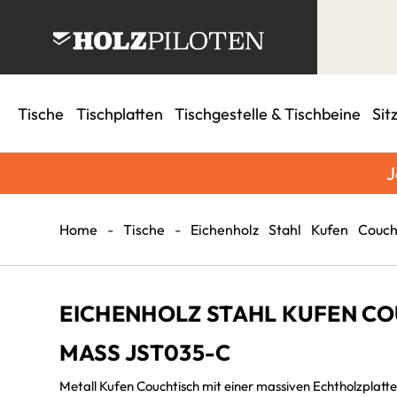
Tische
Tischplatten
Tischgestelle & Tischbeine
Sit
DUTY FREE %
J
ALLE TISCHPLATTEN
ALLE TISCHGESTELLE
ALLE SITZMÖBEL
ALLE SCHRÄNKE
ALLE GARTENMÖBEL
ALLE ESSTISCHE
ALLE COUCHTISCH
Home
-
Tische
-
Eichenholz Stahl Kufen Cou
Frachtraum
Tischplatten nach Maß
Tischgestell Höhe
Baumkanten Tischplatten
Edelstahl Tischgestelle
Sessel
Highboards
Outdoor-Tische
Ratgeber
Alle Esstische
Couchtische
Handgepäck
Unterstützungsr
Baumscheiben Unikate
Kreuz-Tischgestelle
Sitzbänke
Lowboards
Outdoor-Stühle
EICHENHOLZ STAHL KUFEN C
Tischplatte Ölen
Eiche Esstische
Ölen oder Lackie
Buche Tischplatten
Mittelfuß-Tischgestelle
Sofas
Regale
Outdoor-Bänke
MASS JST035-C
Tischgestell Metall
Baumtische
Aufgedoppelte Ti
Nussbaum Tischplatten
Selbsttragende
Stühle
Sideboards
Outdoor-Lounge-Sets
Ratgeber
Metall Kufen Couchtisch mit einer massiven Echtholzplatt
Esstische modern