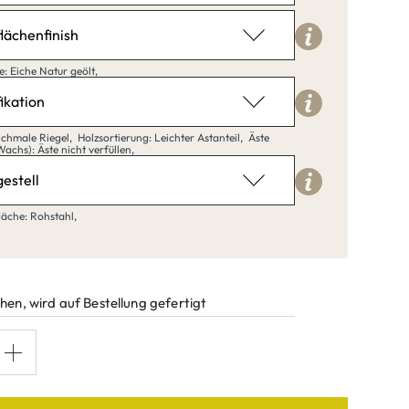
eite: 20,
Höhe: 20,
lächenfinish
berfläche
e: Eiche Natur geölt,
 Natur geölt
ikation
lbreite
 Schmale Riegel,
Holzsortierung: Leichter Astanteil,
Äste
Wachs): Äste nicht verfüllen,
le Riegel
estell
e Natur
Eiche klar
Eiche Weiß
matt lackiert
ll-Oberfläche
läche: Rohstahl,
ahl
ale
Breite Riegel
el
e Umber
Eiche Tequila
Eiche Quartz
chen, wird auf Bestellung gefertigt
Pulver
tahl
Blankstahl
beschichtet
ortierung
nach RAL
er Astanteil
e Java
Eiche Cognac
Eiche Antik