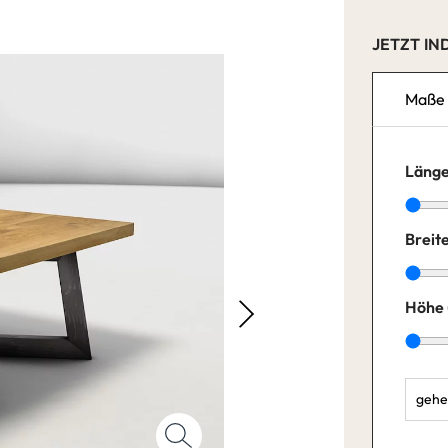
JETZT IN
Maße
Esstisch in Bootsform
Tischplatte Eiche A
Tischgestell Mittel
Dreh Essstuhl aus 
Lowboard Eiche ma
Gartenmöbel Tisch
Hast Du noch Frag
Jetzt entdecken
Jetzt entdecken
Jetzt entdecken
Jetzt entdecken
Jetzt entdecken
Jetzt entdecken
Läng
Melde dich gerne u
Breit
Höhe