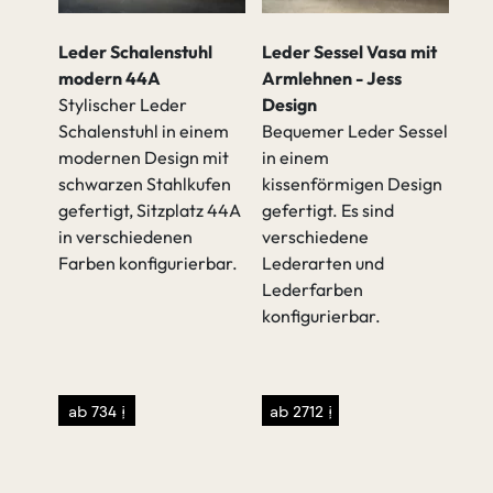
Leder Schalenstuhl
Leder Sessel Vasa mit
modern 44A
Armlehnen - Jess
Stylischer Leder
Design
Schalenstuhl in einem
Bequemer Leder Sessel
modernen Design mit
in einem
schwarzen Stahlkufen
kissenförmigen Design
mit
gefertigt, Sitzplatz 44A
gefertigt. Es sind
in verschiedenen
verschiedene
Farben konfigurierbar.
Lederarten und
Lederfarben
konfigurierbar.
eisen
</p>
ab 734 €
ab 2712 €