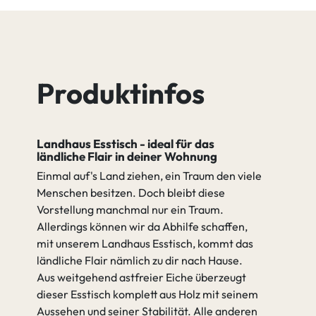
Eiche Tequila
Eiche Quartz
Produktinfos
Eiche Java
Eiche Cognac
Landhaus Esstisch - ideal für das
Eiche Antik
Eiche Amara
ländliche Flair in deiner Wohnung
Einmal auf's Land ziehen, ein Traum den viele
Menschen besitzen. Doch bleibt diese
Vorstellung manchmal nur ein Traum.
gehen zu Spezifikation
Allerdings können wir da Abhilfe schaffen,
mit unserem Landhaus Esstisch, kommt das
ländliche Flair nämlich zu dir nach Hause.
Aus weitgehend astfreier Eiche überzeugt
dieser Esstisch komplett aus Holz mit seinem
Aussehen und seiner Stabilität. Alle anderen