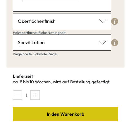
Länge: 40,
Breite: 20,
Höhe: 30,
Oberflächenfinish
Holzoberfläche
Holzoberfläche: Eiche Natur geölt,
Eiche Natur geölt
Spezifikation
Riegelbreite
Riegelbreite: Schmale Riegel,
Schmale Riegel
Eiche Natur
Eiche klar
geölt
matt lackiert
Lieferzeit
ca. 8 bis 10 Wochen, wird auf Bestellung gefertigt
Schmale
Breite Riegel
Riegel
Eiche Weiß
Eiche Umber
In den Warenkorb