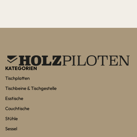
KATEGORIEN
Tischplatten
Tischbeine & Tischgestelle
Esstische
Couchtische
Stühle
Sessel