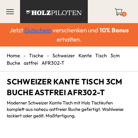
0
Jetzt
Gutschein
verschenken und
10%
Bonus
erhalten.
Home
-
Tische
-
Schweizer Kante Tisch 3cm
Buche astfrei AFR302-T
SCHWEIZER KANTE TISCH 3CM
BUCHE ASTFREI AFR302-T
Moderner Schweizer Kante Tisch mit Holz Tischkufen
komplett aus nahezu astfreier Buche gefertigt. Wahlweise
lackiert oder geölt. Maßfertigung.