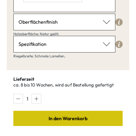
Länge: 40,
Breite: 20,
Höhe: 30,
Oberflächenfinish
Holzoberfläche
Holzoberfläche: Natur geölt,
Natur geölt
Spezifikation
Riegelbreite
Riegelbreite: Schmale Lamellen,
Schmale Lamellen
Klar matt
Natur geölt
lackiert
Lieferzeit
ca. 8 bis 10 Wochen, wird auf Bestellung gefertigt
Schmale
Breite Bohlen
Lamellen
Buche weiß
Buche Umber
In den Warenkorb