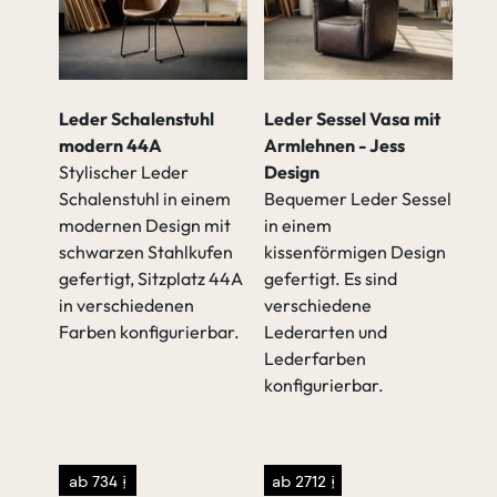
Leder Schalenstuhl
Leder Sessel Vasa mit
modern 44A
Armlehnen - Jess
Stylischer Leder
Design
Schalenstuhl in einem
Bequemer Leder Sessel
modernen Design mit
in einem
schwarzen Stahlkufen
kissenförmigen Design
mit
gefertigt, Sitzplatz 44A
gefertigt. Es sind
in verschiedenen
verschiedene
Farben konfigurierbar.
Lederarten und
Lederfarben
konfigurierbar.
eisen
</p>
ab 734 €
ab 2712 €