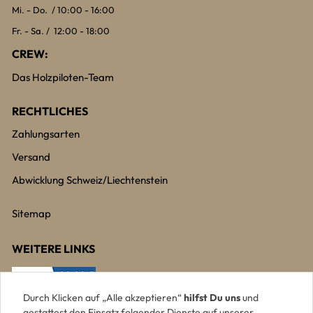
Mi. - Do. / 10:00 - 16:00
Fr. - Sa. / 12:00 - 18:00
CREW:
Das Holzpiloten-Team
RECHTLICHES
Zahlungsarten
Versand
Abwicklung Schweiz/Liechtenstein
Sitemap
WEITERE LINKS
Durch Klicken auf „Alle akzeptieren“
hilfst Du uns
und
gestattest den Einsatz folgender Dienste auf unserer