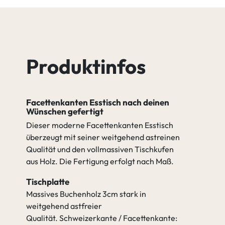
Buche Tequila
Buche Quartz
Produktinfos
Buche
Buche Java
Cognac
Facettenkanten Esstisch nach deinen
Wünschen gefertigt
Buche Antik
Buche Amara
Dieser moderne Facettenkanten Esstisch
überzeugt mit seiner weitgehend astreinen
Qualität und den vollmassiven Tischkufen
gehen zu Spezifikation
aus Holz. Die Fertigung erfolgt nach Maß.
Tischplatte
Massives Buchenholz 3cm stark in
weitgehend astfreier
Qualität. Schweizerkante / Facettenkante: