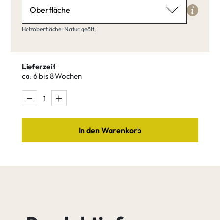
Oberfläche
Holzoberfläche
Holzoberfläche: Natur geölt,
Natur geölt
Lieferzeit
ca. 6 bis 8 Wochen
Klar matt
Natur geölt
lackiert
In den Warenkorb
Buche weiß
Buche Umber
Buche Tequila
Buche Quartz