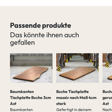
Passende produkte
Das könnte ihnen auch
gefallen
tte
Baumkanten
Buche Tischplatte
Buch
cm
Tischplatte Buche 3cm
massiv nach Maß 4cm
geru
Ast
stark
Ast
n
Baumkanten
Gefertigt in deinem
Nach