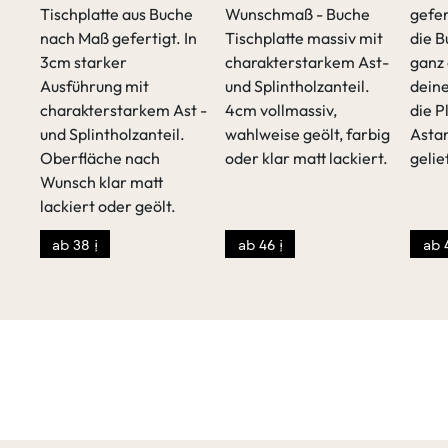
 Maß
Tischplatte aus Buche
Wunschmaß - Buche
gefer
nach Maß gefertigt. In
Tischplatte massiv mit
die B
te
3cm starker
charakterstarkem Ast-
ganz 
 in
Ausführung mit
und Splintholzanteil.
deine
.
charakterstarkem Ast -
4cm vollmassiv,
die P
und Splintholzanteil.
wahlweise geölt, farbig
Astan
Oberfläche nach
oder klar matt lackiert.
gelie
Wunsch klar matt
lackiert oder geölt.
ab 38 €
ab 46 €
ab 