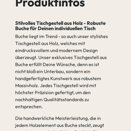
Produktinfos
Buche
Buche Java
Stilvolles Tischgestell aus Holz - Robuste
Cognac
Buche für Deinen individuellen Tisch
Buche liegt im Trend - so auch unser stylishes
Tischgestell aus Holz, welches mit
eindrucksvollem und modernem Design
Buche Antik
Buche Amara
überzeugt. Unser exklusives Tischgestell aus
Buche erfüllt Deine Wünsche, denn es ist
nicht bloß ein Unterbau, sondern ein
handgefertigtes Kunstwerk aus robustem
Massivholz. Jedes Tischgestell wird mit
höchster Präzision gefertigt, um den
nachhaltigen Qualitätsstandards zu
entsprechen.
Die handwerkliche Meisterleistung, die in
jedem Holzelement aus Buche steckt, zeugt