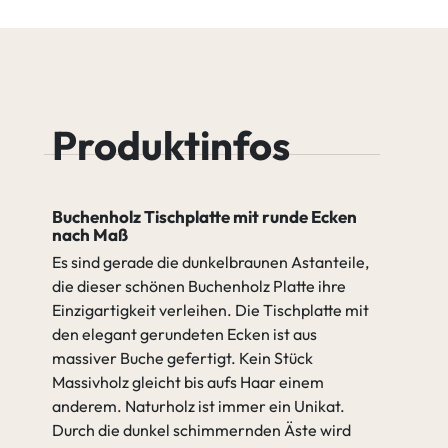
Buche Tequila
Buche Quartz
Leichter Ast
Starker Ast
Buche
Buche Java
Produktinfos
Cognac
Äste verfüllen (2K Wachs)
Buchenholz Tischplatte mit runde Ecken
Nicht verfüllen
nach Maß
Buche Antik
Buche Amara
Es sind gerade die dunkelbraunen Astanteile,
die dieser schönen Buchenholz Platte ihre
Einzigartigkeit verleihen. Die Tischplatte mit
gehen zu Spezifikation
Nicht
Äste verfüllen
den elegant gerundeten Ecken ist aus
verfüllen
(2K Wachs)
massiver Buche gefertigt. Kein Stück
Massivholz gleicht bis aufs Haar einem
anderem. Naturholz ist immer ein Unikat.
Durch die dunkel schimmernden Äste wird