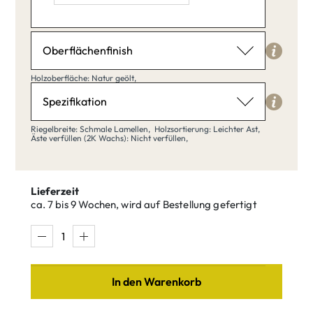
Radius Kante: 5,
Länge: 40,
Breite: 20,
Oberflächenfinish
Holzoberfläche
Holzoberfläche: Natur geölt,
Natur geölt
Spezifikation
Riegelbreite
Riegelbreite: Schmale Lamellen,
Holzsortierung: Leichter Ast,
Äste verfüllen (2K Wachs): Nicht verfüllen,
Schmale Lamellen
Klar matt
Natur geölt
lackiert
Lieferzeit
ca. 7 bis 9 Wochen, wird auf Bestellung gefertigt
Schmale
Breite Bohlen
Lamellen
Buche weiß
Buche Umber
In den Warenkorb
Holzsortierung
Leichter Ast