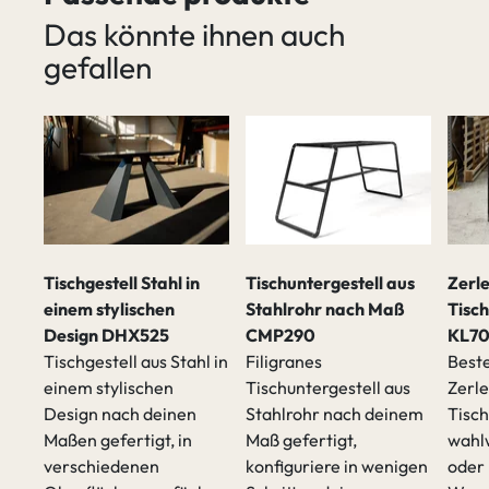
Das könnte ihnen auch
gefallen
Tischgestell Stahl in
Tischuntergestell aus
Zerl
einem stylischen
Stahlrohr nach Maß
Tisch
Design DHX525
CMP290
KL7
Tischgestell aus Stahl in
Filigranes
Beste
einem stylischen
Tischuntergestell aus
Zerl
Design nach deinen
Stahlrohr nach deinem
Tisch
t
Maßen gefertigt, in
Maß gefertigt,
wahlw
verschiedenen
konfiguriere in wenigen
oder 