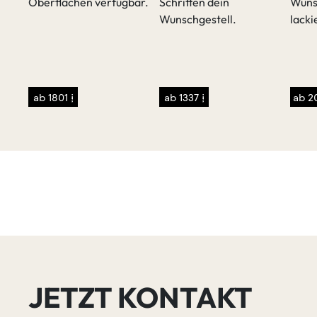
Oberflächen verfügbar.
Schritten dein
Wuns
Wunschgestell.
lacki
sen
/p>
ab 1801 €
ab 1337 €
ab 2
JETZT KONTAKT