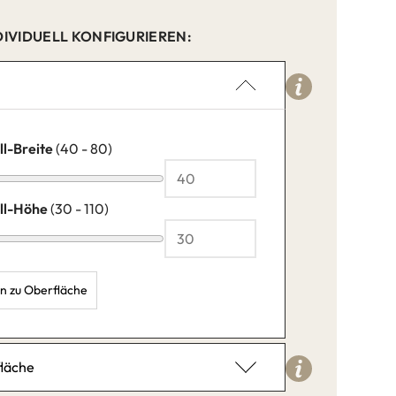
DIVIDUELL KONFIGURIEREN:
st 4cm
fuß UAL47
Stoff drehbar 20B-ST
ssiv nach Maß
 Teak BAW816
en?
ll-Breite
(40 - 80)
nter abflug@holzpiloten.de
ll-Höhe
(30 - 110)
gehen zu Oberfläche
: 40,
Gestell-Höhe: 30,
läche