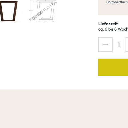
Holzo
Holzoberfläch
Nussb
Lieferzeit
ca. 6 bis 8 Woc
Nuss
Natu
Nuss
Ama
Nuss
Cog