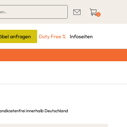
0
bel anfragen
Duty Free %
Infoseiten
sandkostenfrei innerhalb Deutschland