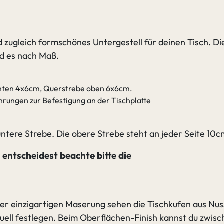
Nuss
Quar
und zugleich formschönes Untergestell für deinen Tisch. 
ird es nach Maß.
unten 4x6cm, Querstrebe oben 6x6cm.
Nuss
Umb
hrungen zur Befestigung an der Tischplatte
untere Strebe. Die obere Strebe steht an jeder Seite 10c
 entscheidest beachte bitte die
r einzigartigen Maserung sehen die Tischkufen aus Nuss
duell festlegen. Beim Oberflächen-Finish kannst du zwis