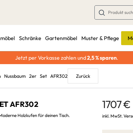
zmöbel
Schränke
Gartenmöbel
Muster & Pflege
Mö
Jetzt per Vorkasse zahlen und
2,5 % sparen
.
E
ALLE
en Nussbaum 2er Set AFR302
Zurück
Ansteckplatten
SCHREIBTISCHE
ahmen
Abwicklung
Schreibtische-
1707 €
ET AFR302
Schweiz/Liechtenstein
Bürotische
ren
oderne Holzkufen für deinen Tisch.
inkl. MwSt. Ver
Zahlungsarten
schplatte
Versand