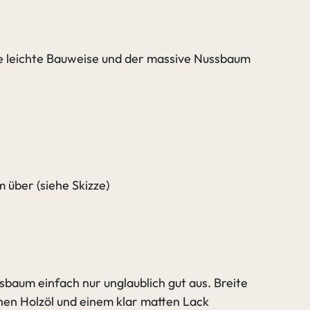
baum
Nussbaum
tz
Tequila
Die leichte Bauweise und der massive Nussbaum
baum
Nussbaum
er
weiß
m über (siehe Skizze)
baum einfach nur unglaublich gut aus. Breite
chen Holzöl und einem klar matten Lack