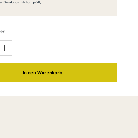
berfläche
e: Nussbaum Natur geölt,
aum Natur geölt
hen
Nussbaum
baum
klar matt
r geölt
lackiert
In den Warenkorb
baum
Nussbaum
ra
Antik
baum
Nussbaum
nac
Java