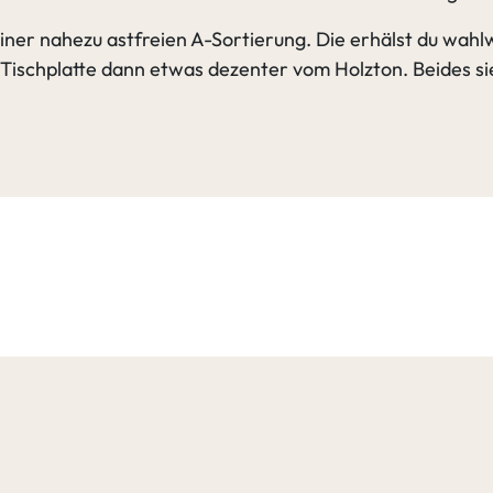
ner nahezu astfreien A-Sortierung. Die erhälst du wahl
ine Tischplatte dann etwas dezenter vom Holzton. Beides si