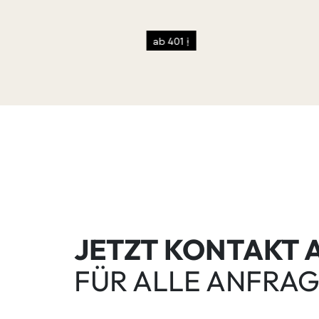
ab 401 €
JETZT KONTAKT
FÜR ALLE ANFRA