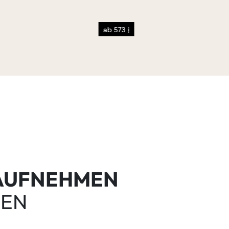
ab 573 €
 AUFNEHMEN
GEN