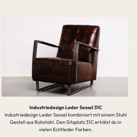
Industriedesign Leder Sessel 31C
Industriedesign Leder Sessel kombiniert mit einem Stuhl
Gestell aus Rohstahl. Den Sitzplatz 31C erhälst du in
vielen Echtleder Farben.