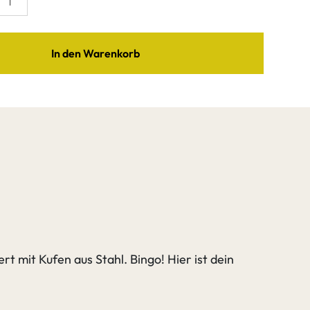
ägung
umkante
In den Warenkorb
er
Edelstahl
hichtet
e Amara
 RAL
1x gerade und
aumkante
1x Baumkante
gehen zu Spezifikation
gehen zu Tischgestell
 mit Kufen aus Stahl. Bingo! Hier ist dein