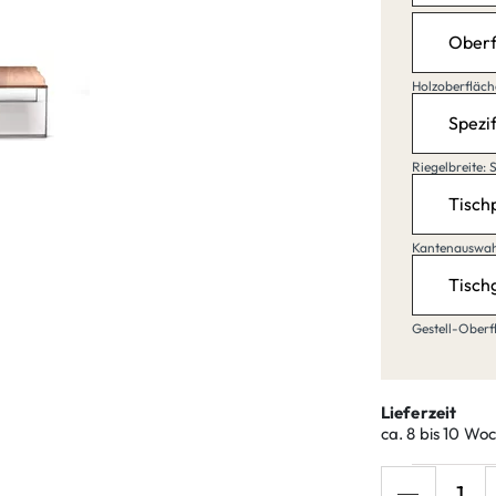
Länge: 40,
Br
Oberf
Holzo
Holzoberfläch
Natur
Spezif
Riege
Riegelbreite:
Schma
Tischp
Natu
Kante
Kantenauswah
Leich
Tischg
Schm
Geste
Lame
Gestell-Oberf
Rohst
Buch
Leic
Baum
Lieferzeit
ca. 8 bis 10 Wo
Rohs
Buch