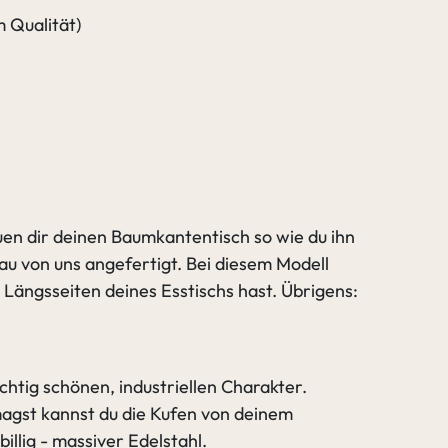
 Qualität)
auen dir deinen Baumkantentisch so wie du ihn
au von uns angefertigt. Bei diesem Modell
Längsseiten deines Esstischs hast. Übrigens:
htig schönen, industriellen Charakter.
magst kannst du die Kufen von deinem
illig - massiver Edelstahl.