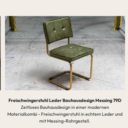
Freischwingerstuhl Leder Bauhausdesign Messing 79D
Zeitloses Bauhausdesign in einer modernen
Materialkombi - Freischwingerstuhl in echtem Leder und
mit Messing-Rohrgestell.