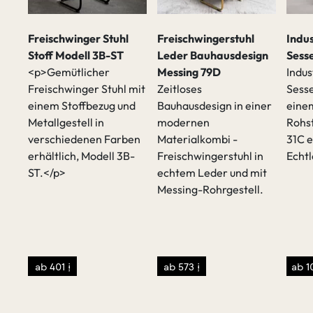
Freischwinger Stuhl
Freischwingerstuhl
Indu
Stoff Modell 3B-ST
Leder Bauhausdesign
Sesse
<p>Gemütlicher
Messing 79D
Indus
Freischwinger Stuhl mit
Zeitloses
Sesse
einem Stoffbezug und
Bauhausdesign in einer
einem
Metallgestell in
modernen
Rohst
t
verschiedenen Farben
Materialkombi -
31C e
erhältlich, Modell 3B-
Freischwingerstuhl in
Echt
ST.</p>
echtem Leder und mit
Messing-Rohrgestell.
sen
/p>
ab 401 €
ab 573 €
ab 1