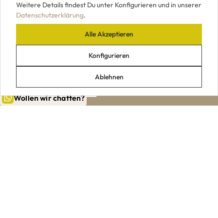
Weitere Details findest Du unter Konfigurieren und in unserer
Datenschutzerklärung
.
Alle Akzeptieren
UNSERE ZAHLUNGSARTEN
Konfigurieren
Ablehnen
Wollen wir chatten?
|
|
|
|
Impressum
AGB
Datenschutz
Widerrufsrecht
VERTRAG WIDERRUFEN