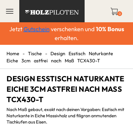
0
Jetzt
Gutschein
verschenken und
10%
Bonus
erhalten.
Home
-
Tische
-
Design Esstisch Naturkante
Eiche 3cm astfrei nach Maß TCX430-T
DESIGN ESSTISCH NATURKANTE
EICHE 3CM ASTFREI NACH MASS T
CX430-T
Nach Maß gebaut, exakt nach deinen Vorgaben: Esstisch mit
Naturkante in Eiche Massivholz und filigran anmutenden
Tischkufen aus Eisen.