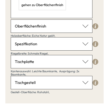
gehen zu Oberflächenfinish
Länge: 40,
Breite: 20,
Höhe: 35,
Oberflächenfinish
Holzoberfläche
Holzoberfläche: Eiche Natur geölt,
Eiche Natur geölt
Spezifikation
Riegelbreite
Riegelbreite: Schmale Riegel,
Schmale Riegel
Tischplatte
Eiche Natur
Eiche klar
Kantenauswahl
geölt
matt lackiert
Kantenauswahl: Leichte Baumkante,
Ausprägung: 2x
Baumkante,
Leichte Baumkante
Tischgestell
Schmale
Breite Riegel
Riegel
Gestell-Oberfläche
Gestell-Oberfläche: Rohstahl,
Eiche Weiß
Eiche Umber
Rohstahl
Leichte
Starke
Baumkante
Baumkante