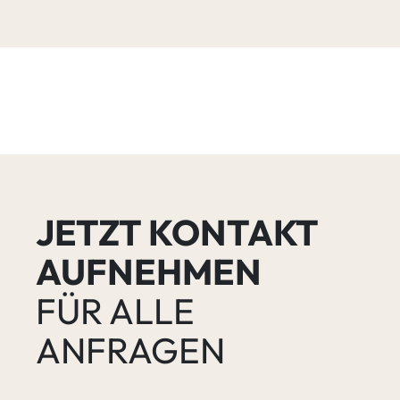
JETZT KONTAKT
AUFNEHMEN
FÜR ALLE
ANFRAGEN