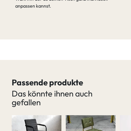
anpassen kannst.
Passende produkte
Das könnte ihnen auch
gefallen