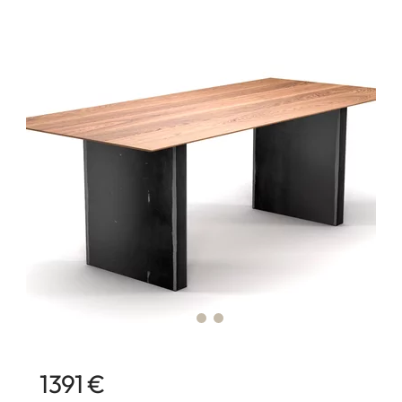
1391 €