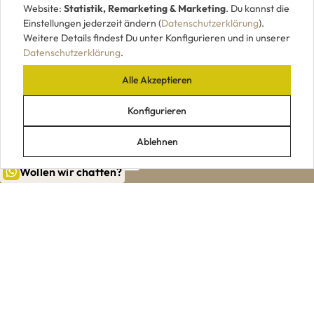
Website:
Statistik, Remarketing & Marketing
. Du kannst die
Einstellungen jederzeit ändern (
Datenschutzerklärung
).
Weitere Details findest Du unter Konfigurieren und in unserer
Datenschutzerklärung
.
Alle Akzeptieren
UNSERE ZAHLUNGSARTEN
Konfigurieren
Ablehnen
Wollen wir chatten?
|
|
|
|
Impressum
AGB
Datenschutz
Widerrufsrecht
VERTRAG WIDERRUFEN