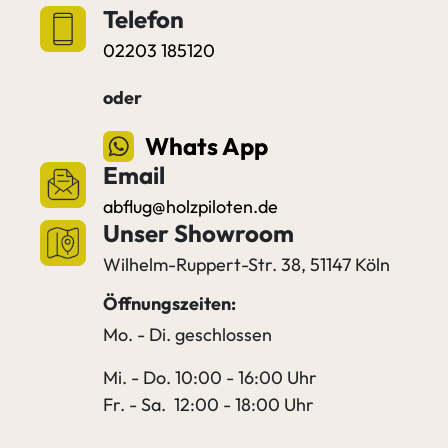
Telefon
02203 185120
oder
Whats App
Email
abflug@holzpiloten.de
Unser Showroom
Wilhelm-Ruppert-Str. 38, 51147 Köln
Öffnungszeiten:
Mo. - Di. geschlossen
Mi. - Do. 10:00 - 16:00 Uhr
Fr. - Sa. 12:00 - 18:00 Uhr