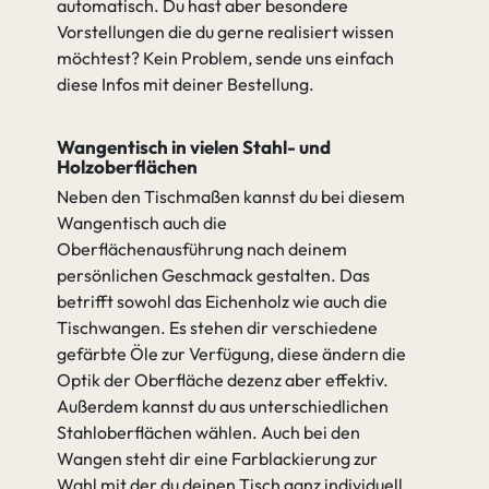
automatisch. Du hast aber besondere
Vorstellungen die du gerne realisiert wissen
möchtest? Kein Problem, sende uns einfach
diese Infos mit deiner Bestellung.
Wangentisch in vielen Stahl- und
Holzoberflächen
Neben den Tischmaßen kannst du bei diesem
Wangentisch auch die
Oberflächenausführung nach deinem
persönlichen Geschmack gestalten. Das
betrifft sowohl das Eichenholz wie auch die
Tischwangen. Es stehen dir verschiedene
gefärbte Öle zur Verfügung, diese ändern die
Optik der Oberfläche dezenz aber effektiv.
Außerdem kannst du aus unterschiedlichen
Stahloberflächen wählen. Auch bei den
Wangen steht dir eine Farblackierung zur
Wahl mit der du deinen Tisch ganz individuell