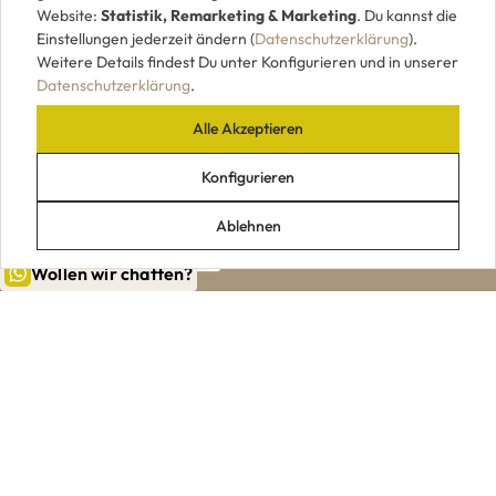
Website:
Statistik, Remarketing & Marketing
. Du kannst die
Einstellungen jederzeit ändern (
Datenschutzerklärung
).
Weitere Details findest Du unter Konfigurieren und in unserer
Datenschutzerklärung
.
Alle Akzeptieren
UNSERE ZAHLUNGSARTEN
Konfigurieren
Ablehnen
Wollen wir chatten?
|
|
|
|
Impressum
AGB
Datenschutz
Widerrufsrecht
VERTRAG WIDERRUFEN