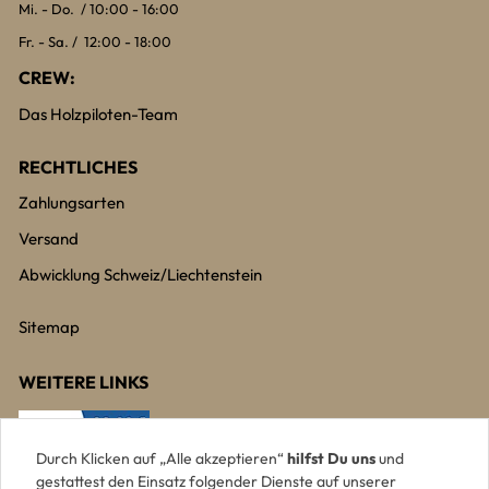
Mi. - Do. / 10:00 - 16:00
Fr. - Sa. / 12:00 - 18:00
CREW:
Das Holzpiloten-Team
RECHTLICHES
Zahlungsarten
Versand
Abwicklung Schweiz/Liechtenstein
Sitemap
WEITERE LINKS
Durch Klicken auf „Alle akzeptieren“
hilfst Du uns
und
gestattest den Einsatz folgender Dienste auf unserer