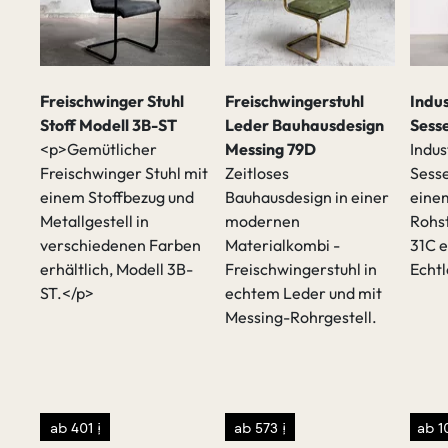
Freischwinger Stuhl
Freischwingerstuhl
Indu
Stoff Modell 3B-ST
Leder Bauhausdesign
Sesse
<p>Gemütlicher
Messing 79D
Indus
Freischwinger Stuhl mit
Zeitloses
Sesse
einem Stoffbezug und
Bauhausdesign in einer
einem
Metallgestell in
modernen
Rohst
t
verschiedenen Farben
Materialkombi -
31C e
erhältlich, Modell 3B-
Freischwingerstuhl in
Echt
ST.</p>
echtem Leder und mit
Messing-Rohrgestell.
sen
/p>
ab 401 €
ab 573 €
ab 1