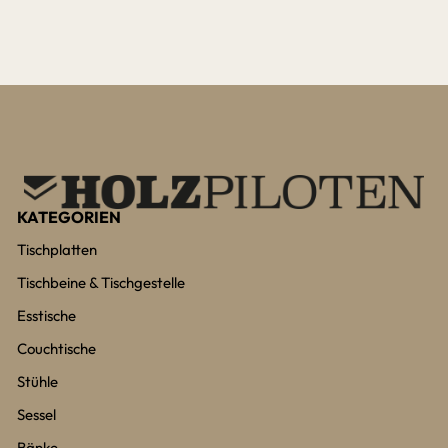
KATEGORIEN
Tischplatten
Tischbeine & Tischgestelle
Esstische
Couchtische
Stühle
Sessel
Bänke