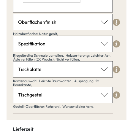
Länge: 40,
Breite: 20,
Höhe: 30,
Oberflächenfinish
Holzoberfläche
Holzoberfläche: Natur geölt,
Natur geölt
Spezifikation
Riegelbreite
Riegelbreite: Schmale Lamellen,
Holzsortierung: Leichter Ast,
Äste verfüllen (2K Wachs): Nicht verfüllen,
Schmale Lamellen
Tischplatte
Klar matt
Natur geölt
lackiert
Kantenauswahl
Kantenauswahl: Leichte Baumkanten,
Ausprägung: 2x
Baumkante,
Leichte Baumkanten
Schmale
Tischgestell
Breite Bohlen
Lamellen
Wangendicke
Gestell-Oberfläche: Rohstahl,
Wangendicke: 4cm,
Buche weiß
Buche Umber
Leichte
Starke
Baumkanten
Baumkanten
Holzsortierung
Lieferzeit