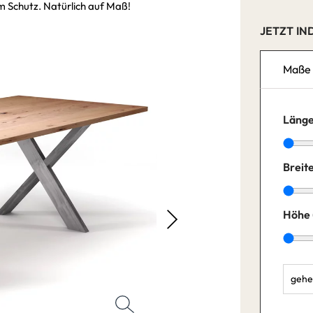
um Schutz. Natürlich auf Maß!
JETZT IN
Maße
Esstisch in Bootsform
Tischplatte Eiche A
Tischgestell Mittel
Dreh Essstuhl aus 
Lowboard Eiche ma
Gartenmöbel Tisch
Hast Du noch Frag
Jetzt entdecken
Jetzt entdecken
Jetzt entdecken
Jetzt entdecken
Jetzt entdecken
Jetzt entdecken
Läng
Melde dich gerne u
Breit
Höhe