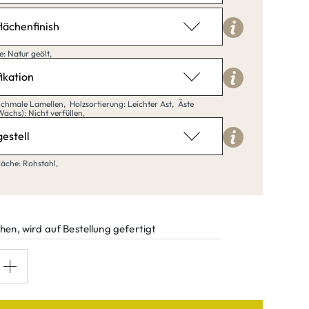
eite: 20,
Höhe: 30,
lächenfinish
berfläche
e: Natur geölt,
 geölt
ikation
lbreite
 Schmale Lamellen,
Holzsortierung: Leichter Ast,
Äste
Wachs): Nicht verfüllen,
le Lamellen
estell
Klar matt
r geölt
Buche weiß
lackiert
ll-Oberfläche
läche: Rohstahl,
ahl
ale
Breite Bohlen
llen
e Umber
Buche Tequila
Buche Quartz
chen, wird auf Bestellung gefertigt
tahl
Blankstahl
Ral lackiert
ortierung
ter Ast
Buche
e Java
Buche Antik
Cognac