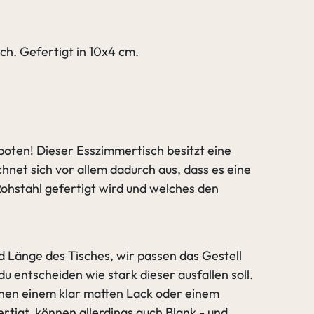
ch. Gefertigt in 10x4 cm.
boten! Dieser Esszimmertisch besitzt eine
hnet sich vor allem dadurch aus, dass es eine
Rohstahl gefertigt wird und welches den
d Länge des Tisches, wir passen das Gestell
du entscheiden wie stark dieser ausfallen soll.
chen einem klar matten Lack oder einem
rtigt, können allerdings auch Blank - und