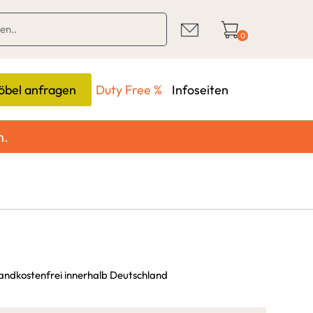
0
bel anfragen
Duty Free %
Infoseiten
n.
sandkostenfrei innerhalb Deutschland