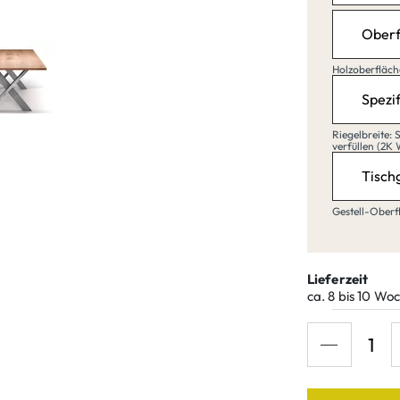
Länge: 40,
Br
Oberf
Holzo
Holzoberfläch
Natur
Spezif
Riege
Riegelbreite:
verfüllen (2K 
Schma
Tischg
Natu
Geste
Gestell-Oberf
Rohst
Schm
Lame
Lieferzeit
Buch
ca. 8 bis 10 Wo
Rohs
Holzs
Leich
Buch