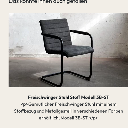
Das könnte ihnen auch gefallen
Freischwinger Stuhl Stoff Modell 3B-ST
<p>Gemütlicher Freischwinger Stuhl mit einem
Stoffbezug und Metallgestell in verschiedenen Farben
erhältlich, Modell 3B-ST.</p>