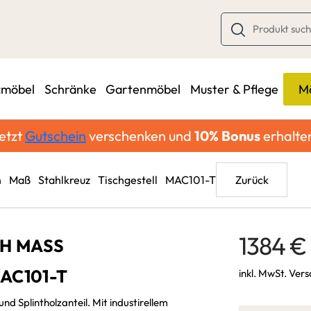
zmöbel
Schränke
Gartenmöbel
Muster & Pflege
Mö
etzt
Gutschein
verschenken und
10%
Bonus
erhalte
E
ALLE
 Maß Stahlkreuz Tischgestell MAC101-T
Zurück
Ansteckplatten
SCHREIBTISCHE
ahmen
Abwicklung
Schreibtische-
1384 €
 MASS S
Schweiz/Liechtenstein
Bürotische
ren
C101-T
inkl. MwSt. Ver
Zahlungsarten
schplatte
nd Splintholzanteil. Mit industirellem
Versand