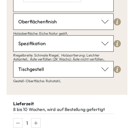
Länge: 120,
Breite: 30,
Höhe: 30,
Oberflächenfinish
Holzoberfläche
Holzoberfläche: Eiche Natur geölt,
Eiche Natur geölt
Spezifikation
Riegelbreite
Riegelbreite: Schmale Riegel,
Holzsortierung: Leichter
Astanteil,
Äste verfüllen (2K Wachs): Äste nicht verfüllen,
Schmale Riegel
Tischgestell
Eiche Natur
Eiche klar
geölt
matt lackiert
Gestell-Oberfläche
Gestell-Oberfläche: Rohstahl,
Rohstahl
Schmale
Breite Riegel
Riegel
Lieferzeit
Eiche Weiß
Eiche Umber
8 bis 10 Wochen, wird auf Bestellung gefertigt
Rohstahl
Blankstahl
Ral lackiert
Holzsortierung
Leichter Astanteil