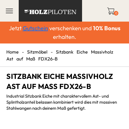
0
Jetzt
Gutschein
verschenken und
10%
Bonus
erhalten.
Home
-
Sitzmöbel
-
Sitzbank Eiche Massivholz
Ast auf Maß FDX26-B
SITZBANK EICHE MASSIVHOLZ
AST AUF MASS FDX26-B
Industrial Sitzbank Eiche mit charaktervollem Ast- und
Splintholzanteil belassen kombiniert wird dies mit massiven
Stahlwangen nach deinem Maß gefertigt.