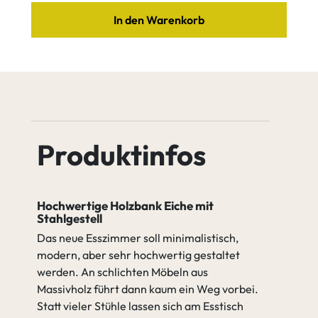
Eiche Tequila
Eiche Quartz
In den Warenkorb
Pulver
Edelstahl
beschichtet
nach RAL
Leichter
Starker
Eiche Java
Eiche Cognac
Astanteil
Astanteil
Produktinfos
Äste verfüllen (2K Wachs)
Eiche Antik
Eiche Amara
Äste nicht verfüllen
Hochwertige Holzbank Eiche mit
gehen zu Spezifikation
Stahlgestell
Das neue Esszimmer soll minimalistisch,
Äste nicht
Äste verfüllen
modern, aber sehr hochwertig gestaltet
verfüllen
(2K Wachs)
werden. An schlichten Möbeln aus
Massivholz führt dann kaum ein Weg vorbei.
Statt vieler Stühle lassen sich am Esstisch
gehen zu Tischgestell