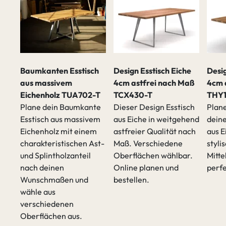
ch
Baumkanten Esstisch
Design Esstisch Eiche
Desig
siv
aus massivem
4cm astfrei nach Maß
4cm 
Eichenholz TUA702-T
TCX430-T
THY1
h
Plane dein Baumkante
Dieser Design Esstisch
Plane
Esstisch aus massivem
aus Eiche in weitgehend
deine
m
Eichenholz mit einem
astfreier Qualität nach
aus E
ß
charakteristischen Ast-
Maß. Verschiedene
styli
er
und Splintholzanteil
Oberflächen wählbar.
Mitte
nach deinen
Online planen und
perf
Wunschmaßen und
bestellen.
ner
wähle aus
verschiedenen
Oberflächen aus.